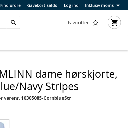
Find ordre
Gavekort saldo
Log ind
Inklusiv moms
Favoritter
MLINN dame hørskjorte,
lue/Navy Stripes
r varenr.
10305085-CornblueStr