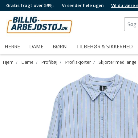
Gratis fragt over 599,-
Vi sender hele ugen
Vil du være
HERRE
DAME
BØRN
TILBEHØR & SIKKERHED
Hjem
Dame
Profiltøj
Profilskjorter
Skjorter med lang