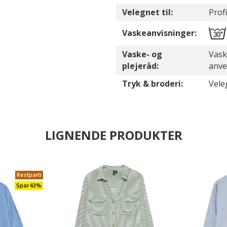
Velegnet til:
Profi
Vaskeanvisninger:
Vaske- og
Vask
plejeråd:
anve
Tryk & broderi:
Vele
LIGNENDE PRODUKTER
Restparti
Spar 43%