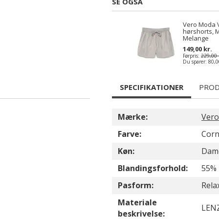
SE OGSÅ
Vero Moda 
hørshorts, 
Melange
149,00 kr.
Førpris:
229,00 
Du sparer:
80,0
SPECIFIKATIONER
PROD
Mærke:
Ver
Farve:
Corn
Køn:
Dam
Blandingsforhold:
55% 
Pasform:
Relax
Materiale
LEN
beskrivelse: