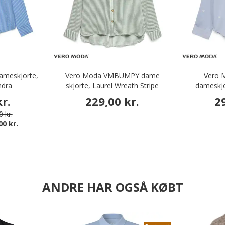
ameskjorte,
Vero Moda VMBUMPY dame
Vero
ndra
skjorte, Laurel Wreath Stripe
dameskjo
r.
229,00 kr.
2
 kr.
00 kr.
ANDRE HAR OGSÅ KØBT