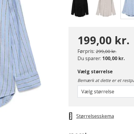
199,00 kr.
Pris nedsat fra
til
Førpris:
299,00 kr.
Du sparer:
100,00 kr.
Vælg størrelse
Bemærk at dette er et restp
Vælg størrelse
Størrelsesskema