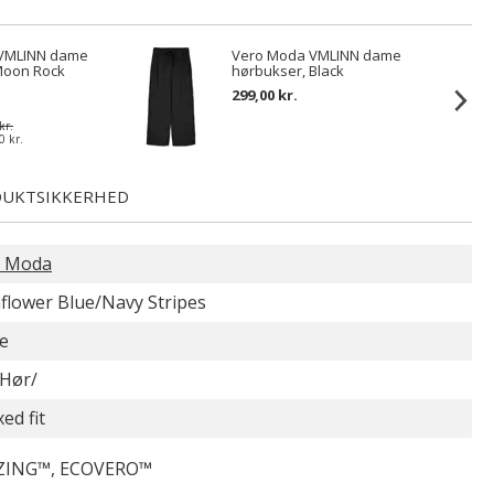
VMLINN dame
Vero Moda VMLINN dame
Moon Rock
hørbukser, Black
299,00 kr.
kr.
0 kr.
UKTSIKKERHED
o Moda
flower Blue/Navy Stripes
e
Hør/
ed fit
ZING™, ECOVERO™