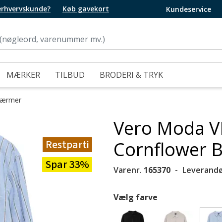
 erhvervskunde?
Køb gavekort
Kundeservice
MÆRKER
TILBUD
BRODERI & TRYK
e ærmer
Vero Moda V
Restparti
Cornflower B
Spar 33%
Varenr.
165370
Leverandø
Vælg farve