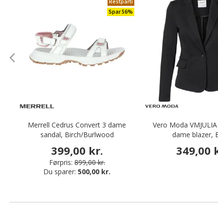
Restparti
Spar 56%
Merrell Cedrus Convert 3 dame
Vero Moda VMJULIA R
sandal, Birch/Burlwood
dame blazer, 
399,00 kr.
349,00 k
Førpris:
899,00 kr.
Du sparer:
500,00 kr.