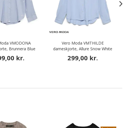
 Moda VMODONA
Vero Moda VMTHILDE
Cu
rte, Brunnera Blue
dameskjorte, Allure Snow White
99,00 kr.
299,00 kr.