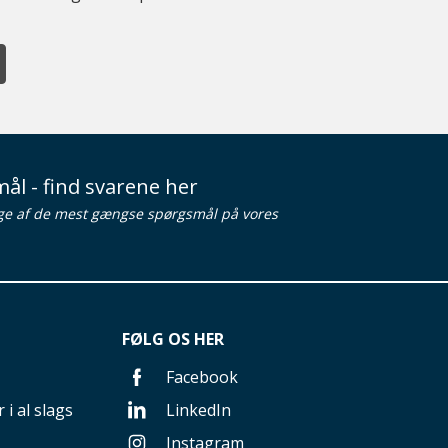
ål - find svarene her
ge af de mest gængse spørgsmål på vores
FØLG OS HER
Facebook
 i al slags
LinkedIn
Instagram