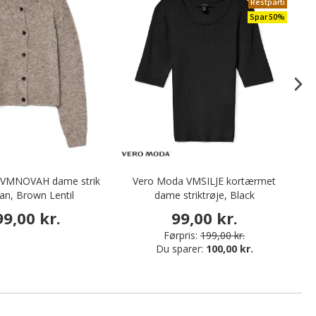
Restparti
Spar 50%
 VMNOVAH dame strik
Vero Moda VMSILJE kortærmet
Ve
an, Brown Lentil
dame striktrøje, Black
99,00 kr.
99,00 kr.
Førpris:
199,00 kr.
Du sparer:
100,00 kr.