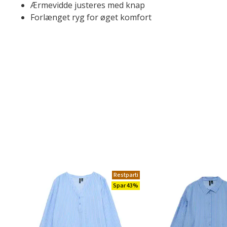
Ærmevidde justeres med knap
Forlænget ryg for øget komfort
Restparti
Spar 43%