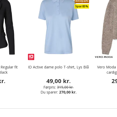
Restparti
Spar 85%
egular fit
ID Active dame polo T-shirt, Lys Blå
Vero Moda
Black
cardig
r.
49,00 kr.
2
Førpris:
319,00 kr.
Du sparer:
270,00 kr.