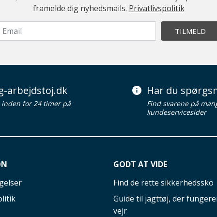
framelde dig nyhedsmails.
Privatlivspolitik
TILMELD
g-arbejdstoj.dk
Har du spørgsm
d inden for 24 timer på
Find svarene på man
kundeservicesider
ON
GODT AT VIDE
gelser
Find de rette sikkerhedssko
litik
Guide til jagttøj, der fungerer
vejr