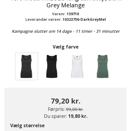
Grey Melange
Varenr.
159710
Leverandør varenr.
10323756-DarkGreyMel
Kampagne slutter om 14 dage - 11 timer - 31 minutter
Vælg farve
valgte
79,20 kr.
Pris nedsat fra
til
Førpris:
99,00 kr.
Du sparer:
19,80 kr.
Vælg størrelse