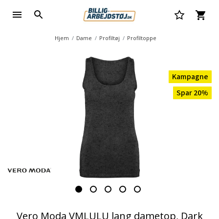
Hjem
Dame
Profiltøj
Profiltoppe
Kampagne
Spar 20%
Vero Moda VMLULU lang dametop, Dark