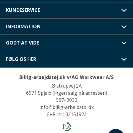
KUNDESERVICE
INFORMATION
GODT AT VIDE
FØLG OS HER
Billig-arbejdstøj.dk v/AO Workwear A/S
Ølstrupvej 2A
6971 Spjald (ingen salg på adressen)
96742030
info@billig-arbejdstoj.dk
CVR-nr.: 32151922