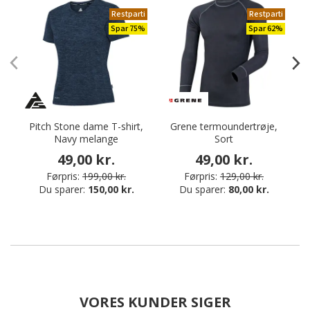
Restparti
Restparti
Spar 75%
Spar 62%
Pitch Stone dame T-shirt,
Grene termoundertrøje,
G
Navy melange
Sort
49,00 kr.
49,00 kr.
Førpris:
199,00 kr.
Førpris:
129,00 kr.
Du sparer:
150,00 kr.
Du sparer:
80,00 kr.
VORES KUNDER SIGER