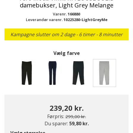
damebukser, Light Grey Melange
Varenr.
166880
Leverandør varenr.
10225280-LightGreyMe
Kampagne slutter om 2 dage - 6 timer - 8 minutter
Vælg farve
valgte
239,20 kr.
Pris nedsat fra
til
Førpris:
299,00 kr.
Du sparer:
59,80 kr.