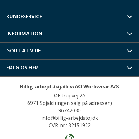
KUNDESERVICE
INFORMATION
GODT AT VIDE
FØLG OS HER
Billig-arbejdstøj.dk v/AO Workwear A/S
Ølstrupvej 2A
6971 Spjald (ingen salg på adressen)
96742030
info@billig-arbejdstoj.dk
CVR-nr.: 32151922