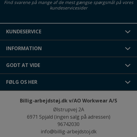
Find svarene på mange af de mest gængse spørgsmål på vores
kundeservicesider
KUNDESERVICE
INFORMATION
GODT AT VIDE
FØLG OS HER
Billig-arbejdstøj.dk v/AO Workwear A/S
Ølstrupvej 2A
6971 Spjald (ingen salg på adressen)
96742030
info@billig-arbejdstoj.dk