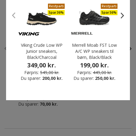
ANDRE HAR OGSÅ KØBT
Restparti
Restparti
Spar 36%
Spar 56%
Restparti
Spar 47%
Viking Crude Low WP
Merrell Moab FST Low
Vik
Junior sneakers,
A/C WP sneakers til
sne
Black/Charcoal
børn, Black/Black
B
349,00 kr.
199,00 kr.
4
Førpris:
549,00 kr.
Førpris:
449,00 kr.
Før
Tee Jays Power hættetrøje
Craft Squad 2.0 Contrast T-
Du sparer:
200,00 kr.
Du sparer:
250,00 kr.
Du s
til børn, Mørkegrå
shirt til børn, Black/Granite
79,00 kr.
179,00 kr.
Førpris:
149,00 kr.
Du sparer:
70,00 kr.