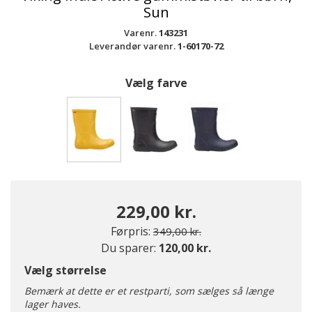
Sun
Varenr.
143231
Leverandør varenr.
1-60170-72
Vælg farve
valgte
229,00 kr.
Pris nedsat fra
til
Førpris:
349,00 kr.
Du sparer:
120,00 kr.
Vælg størrelse
Bemærk at dette er et restparti, som sælges så længe
lager haves.