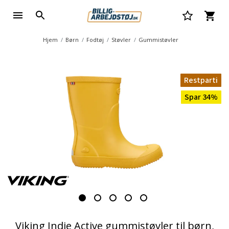
Hjem
Børn
Fodtøj
Støvler
Gummistøvler
Restparti
Spar 34%
Viking Indie Active gummistøvler til børn,