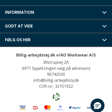
INFORMATION
GODT AT VIDE
FØLG OS HER
Billig-arbejdstøj.dk v/AO Workwear A/S
Ølstrupvej 2A
6971 Spjald (ingen salg på adressen)
96742030
info@billig-arbejdstoj.dk
CVR-nr.: 32151922