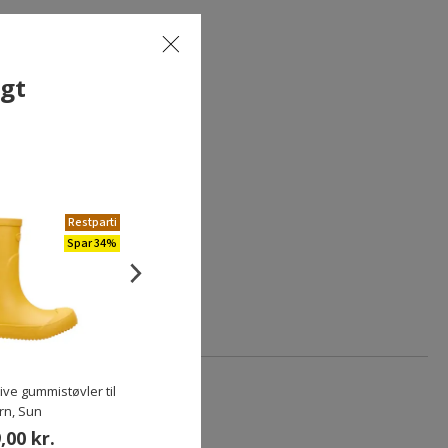
lgt
n,
Restparti
Spar 34%
tive gummistøvler til
Dunlop Dull gummistøvler til børn,
rn, Sun
Grøn
,00 kr.
309,00 kr.