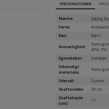
SPECIFIKATIONER
PROD
Mærke:
Viking F
Farve:
Antiquero
Køn:
Børn
Naturgumm
Ansvarlighed:
BPA, PVC 
Egenskaber:
Vandtæt
Udvendigt
Naturgu
materiale:
Ydersål:
Gummi
Skaftevidde:
29 cm
Skaftehøjde
17
(cm):