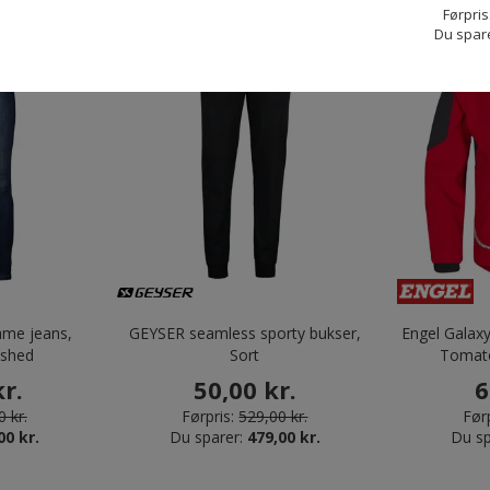
Førpris
Du spar
Restparti
Oprydningspris
Spar 50%
Spar 91%
ame jeans,
GEYSER seamless sporty bukser,
Engel Galaxy 
ashed
Sort
Tomato
r.
50,00 kr.
6
 kr.
Førpris:
529,00 kr.
Førp
00 kr.
Du sparer:
479,00 kr.
Du sp