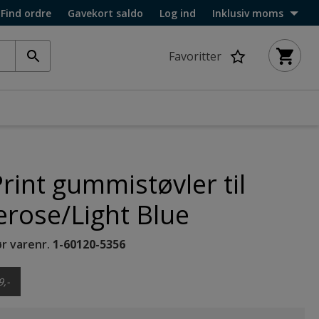
Find ordre
Gavekort saldo
Log ind
Inklusiv moms
Favoritter
Print gummistøvler til
erose/Light Blue
r varenr.
1-60120-5356
9,-