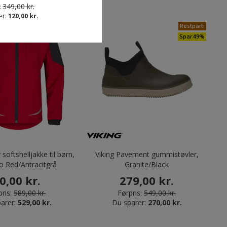
349,00 kr.
:
er:
120,00 kr.
Oprydningspris
Restparti
Spar 90%
Spar 49%
softshelljakke til børn,
Viking Pavement gummistøvler,
 Red/Antracitgrå
Granite/Black
0,00 kr.
279,00 kr.
ris:
589,00 kr.
Førpris:
549,00 kr.
arer:
529,00 kr.
Du sparer:
270,00 kr.