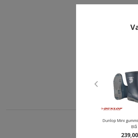
Va
Dun
Dunlop Mini gummist
Blå
239,00