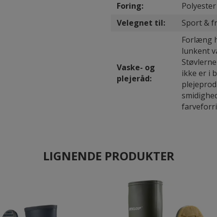
Foring:
Polyester
Velegnet til:
Sport & fr
Forlæng h
lunkent va
Støvlerne 
Vaske- og
ikke er i 
plejeråd:
plejeprod
smidighed
farveforr
LIGNENDE PRODUKTER