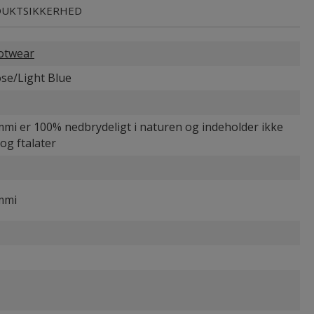
UKTSIKKERHED
ootwear
se/Light Blue
i er 100% nedbrydeligt i naturen og indeholder ikke
og ftalater
mmi