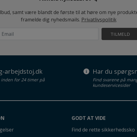
ilbud, samt være blandt de første til at høre om nye produk
framelde dig nyhedsmails.
Privatlivspolitik
TILMELD
g-arbejdstoj.dk
Har du spørgsm
d inden for 24 timer på
Find svarene på man
kundeservicesider
ON
GODT AT VIDE
gelser
Find de rette sikkerhedssko