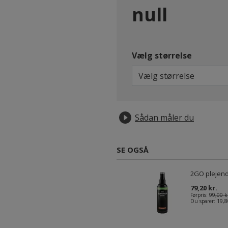
null
Vælg størrelse
Vælg størrelse
Sådan måler du
SE OGSÅ
2GO plejende
79,20 kr.
Førpris:
99,00 k
Du sparer:
19,8