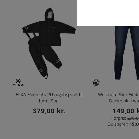
ELKA Elements PU regntøj sæt til
Westborn Slim Fit d
børn, Sort
Denim blue w
379,00 kr.
149,00 k
Førpris:
299,00
Du sparer:
150,