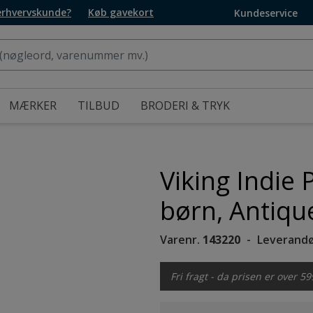
 erhvervskunde?
Køb gavekort
Kundeservice
MÆRKER
TILBUD
BRODERI & TRYK
Viking Indie 
børn, Antiqu
Varenr.
143220
Leverandø
Fri fragt - da prisen er over 59