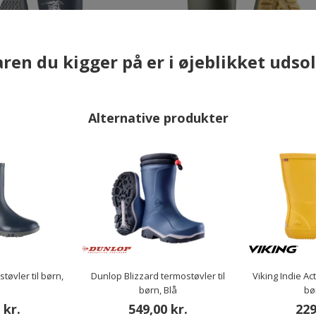
×
ren du kigger på er i øjeblikket udso
Alternative produkter
lop Mini gummistøvler til børn,
Dunlop Dull gummistøvler til bør
Blå
Grøn
239,00 kr.
309,00 kr.
øvler til børn,
Dunlop Blizzard termostøvler til
Viking Indie Ac
børn, Blå
bø
ANDRE HAR OGSÅ KØBT
 kr.
549,00 kr.
229