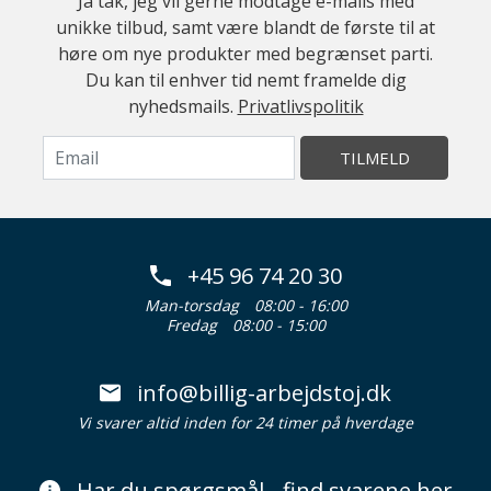
Ja tak, jeg vil gerne modtage e-mails med
unikke tilbud, samt være blandt de første til at
høre om nye produkter med begrænset parti.
Du kan til enhver tid nemt framelde dig
nyhedsmails.
Privatlivspolitik
TILMELD
+45 96 74 20 30
Man-torsdag
08:00 - 16:00
Fredag
08:00 - 15:00
info@billig-arbejdstoj.dk
Vi svarer altid inden for 24 timer på hverdage
Har du spørgsmål - find svarene her