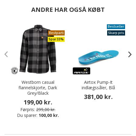
ANDRE HAR OGSÅ KØBT
Bestseller
Restparti
Skarp pris
Spar 33%
Westborn casual
Airtox Pump-It
flannelskjorte, Dark
indlægssåler, Blå
Grey/Black
381,00 kr.
199,00 kr.
Førpris:
299,00 kr.
Du sparer:
100,00 kr.