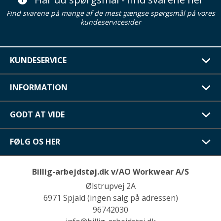
Find svarene på mange af de mest gængse spørgsmål på vores
kundeservicesider
KUNDESERVICE
INFORMATION
GODT AT VIDE
FØLG OS HER
Billig-arbejdstøj.dk v/AO Workwear A/S
Ølstrupvej 2A
6971 Spjald (ingen salg på adressen)
96742030