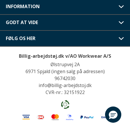
INFORMATION
GODT AT VIDE
FØLG OS HER
Billig-arbejdstøj.dk v/AO Workwear A/S
Ølstrupvej 2A
6971 Spjald (ingen salg på adressen)
96742030
info@billig-arbejdstoj.dk
CVR-nr.: 32151922