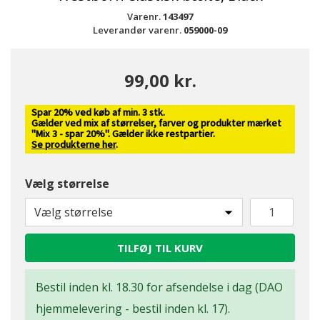
Varenr.
143497
Leverandør varenr.
059000-09
99,00 kr.
Spar 20% ved køb af min. 3 stk.
Gælder ved mix af størrelser, farver og produkter mærket
"Mix 3 - spar 20%". Gælder ikke restpartier.
Se produkterne her
.
Vælg størrelse
Vælg størrelse
TILFØJ TIL KURV
Bestil inden kl. 18.30 for afsendelse i dag (DAO
hjemmelevering - bestil inden kl. 17).