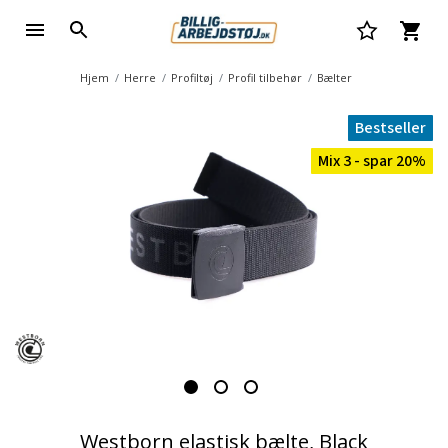
Hjem
Herre
Profiltøj
Profil tilbehør
Bælter
Bestseller
Mix 3 - spar 20%
Westborn elastisk bælte, Black