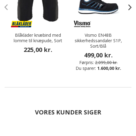
Blåkläder knæbind med
Vismo EN48B
D
lomme til knæpude, Sort
sikkerhedssandaler S1P,
Sort/Blå
225,00 kr.
499,00 kr.
Førpris:
2.099,00 kr.
Du sparer:
1.600,00 kr.
VORES KUNDER SIGER