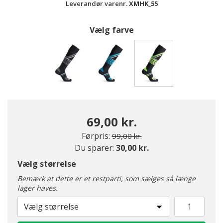
Leverandør varenr.
XMHK_55
Vælg farve
valgte
69,00 kr.
Pris nedsat fra
til
Førpris:
99,00 kr.
Du sparer:
30,00 kr.
Vælg størrelse
Bemærk at dette er et restparti, som sælges så længe
lager haves.
Vælg størrelse