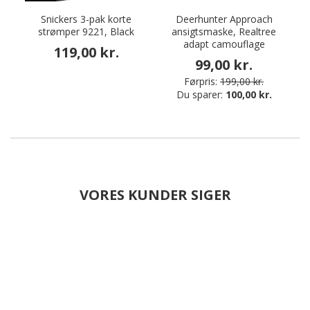
Snickers 3-pak korte
Deerhunter Approach
P
strømper 9221, Black
ansigtsmaske, Realtree
adapt camouflage
119,00 kr.
99,00 kr.
Førpris:
199,00 kr.
Du sparer:
100,00 kr.
VORES KUNDER SIGER