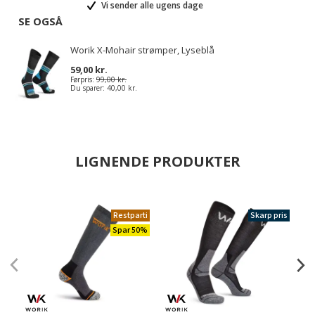
Vi sender alle ugens dage
SE OGSÅ
Worik X-Mohair strømper, Lyseblå
59,00 kr.
Førpris:
99,00 kr.
Du sparer:
40,00 kr.
LIGNENDE PRODUKTER
Restparti
Skarp pris
Spar 50%