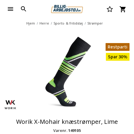
Hjem
Herre
Sports- & fritidstøj
Strømper
Restparti
Spar 30%
Worik X-Mohair knæstrømper, Lime
Varenr.
149105