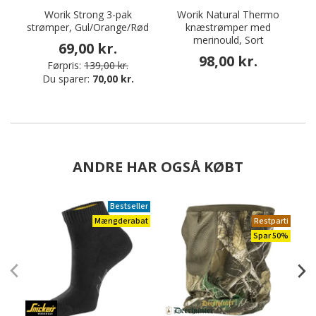
Worik Strong 3-pak
Worik Natural Thermo
strømper, Gul/Orange/Rød
knæstrømper med
k
merinould, Sort
69,00 kr.
98,00 kr.
Førpris:
139,00 kr.
Du sparer:
70,00 kr.
ANDRE HAR OGSÅ KØBT
Bestseller
Mængderabat
Restparti
Spar 50%