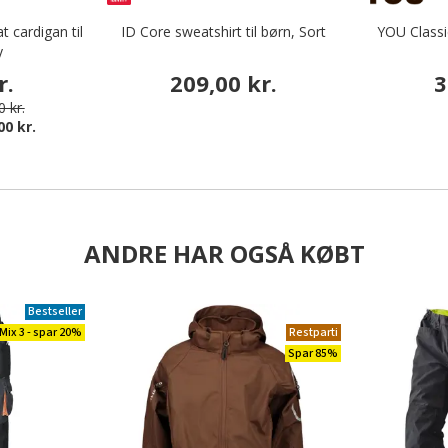
 cardigan til
ID Core sweatshirt til børn, Sort
YOU Classic
y
r.
209,00 kr.
3
 kr.
00 kr.
ANDRE HAR OGSÅ KØBT
Bestseller
Mix 3 - spar 20%
Restparti
Spar 85%