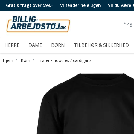
Gratis fragt over 599,-
Vi sender hele ugen
Vil du være
HERRE
DAME
BØRN
TILBEHØR & SIKKERHED
Hjem
Børn
Trøjer / hoodies / cardigans