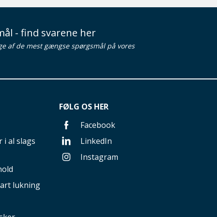
ål - find svarene her
ge af de mest gængse spørgsmål på vores
FØLG OS HER
Facebook
 i al slags
LinkedIn
Instagram
hold
art lukning
sker