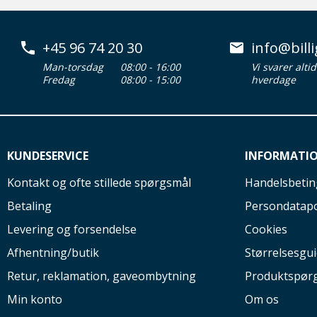
+45 96 74 20 30
info@billi
Man-torsdag
08:00 - 16:00
Vi svarer alti
Fredag
08:00 - 15:00
hverdage
KUNDESERVICE
INFORMATI
Kontakt og ofte stillede spørgsmål
Handelsbetin
Betaling
Persondatapo
Levering og forsendelse
Cookies
Afhentning/butik
Størrelsesgu
Retur, reklamation, gaveombytning
Produktspør
Min konto
Om os