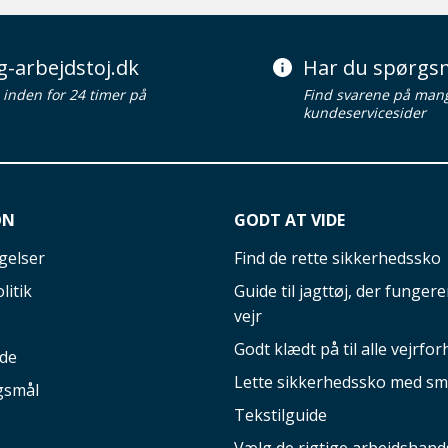
g-arbejdstoj.dk
Har du spørgsm
d inden for 24 timer på
Find svarene på man
kundeservicesider
ON
GODT AT VIDE
gelser
Find de rette sikkerhedssko
litik
Guide til jagttøj, der fungerer
vejr
Godt klædt på til alle vejrfor
ide
Lette sikkerhedssko med sm
gsmål
Tekstilguide
Vælg de rigtige arbejdshand