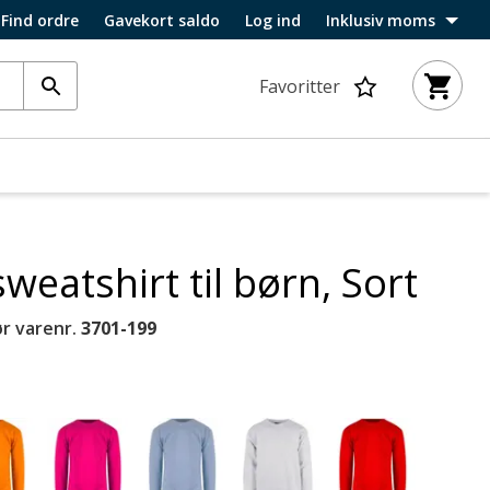
Find ordre
Gavekort saldo
Log ind
Inklusiv moms
Favoritter
weatshirt til børn, Sort
r varenr.
3701-199