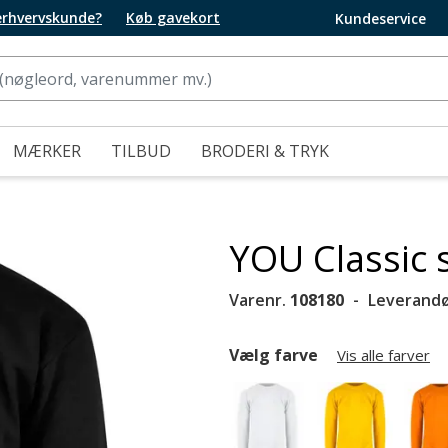
 erhvervskunde?
Køb gavekort
Kundeservice
MÆRKER
TILBUD
BRODERI & TRYK
YOU Classic s
Varenr.
108180
Leverandø
Vælg farve
Vis alle farver