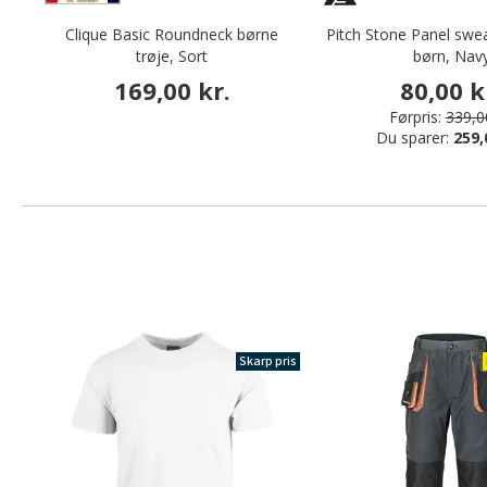
Clique Basic Roundneck børne
Pitch Stone Panel sweat
trøje, Sort
børn, Nav
169,00 kr.
80,00 k
Førpris:
339,00
Du sparer:
259,
Skarp pris