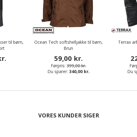
er til børn,
Ocean Tech softshelljakke til børn,
Terrax ar
ort
Brun
r.
59,00 kr.
2
Førpris:
399,00 kr.
Førp
Du sparer:
340,00 kr.
Du s
VORES KUNDER SIGER