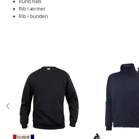
Rund hals
Rib i ærmer
Rib i bunden