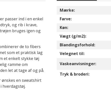
Mærke:
er passer ind i en enkel
Farve:
tryk, og rib i krave,
Køn:
 trøjen bruges igen og
Vægt (g/m2):
Blandingsforhold:
ombinerer de to fibers
net som et praktisk lag
Velegnet til:
m et enkelt stykke tøj
Vaskeanvisninger:
ydelig ramme om
en let at tage af og på.
Tryk & broderi:
er ønskes en sweatshirt
 i hverdagstøj.