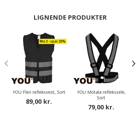
LIGNENDE PRODUKTER
Mix 3 - spar 20%
YOU Flen refleksvest, Sort
YOU Motala reflekssele,
P
Sort
89,00 kr.
79,00 kr.