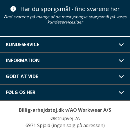
Har du spørgsmål - find svarene her
Find svarene på mange af de mest gængse spørgsmål på vores
kundeservicesider
KUNDESERVICE
INFORMATION
GODT AT VIDE
FØLG OS HER
Billig-arbejdstøj.dk v/AO Workwear A/S
Ølstrupvej 2A
6971 Spjald (ingen salg på adressen)