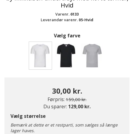
Hvid
Varenr.
6133
Leverandør varenr.
05-Hvid
Vælg farve
valgte
30,00 kr.
Pris nedsat fra
til
Førpris:
159,00 kr.
Du sparer:
129,00 kr.
Vælg størrelse
Bemærk at dette er et restparti, som sælges så længe
lager haves.