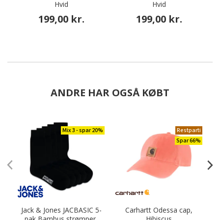
Hvid
Hvid
199,00 kr.
199,00 kr.
ANDRE HAR OGSÅ KØBT
Mix 3 - spar 20%
Restparti
Spar 66%
Jack & Jones JACBASIC 5-
Carhartt Odessa cap,
pak Bambus strømper,
Hibiscus
S