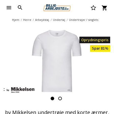
Hjem
Herre
Arbejdstøj
Undertøj
Undertrøjer / singlets
Oprydningspris
Spar 81%
by Mikkelsen undertrøje med korte ærmer,