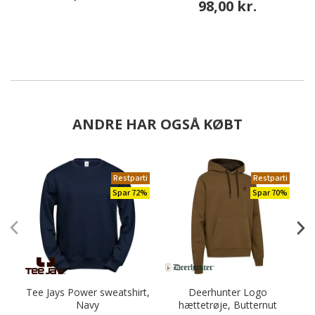
98,00 kr.
ANDRE HAR OGSÅ KØBT
Restparti
Restparti
Spar 72%
Spar 70%
Tee Jays Power sweatshirt,
Deerhunter Logo
Navy
hættetrøje, Butternut
S