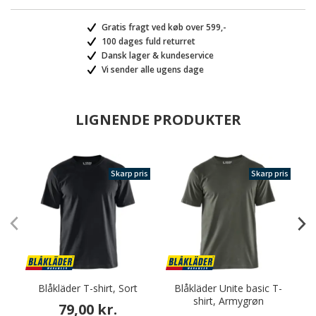
Gratis fragt ved køb over 599,-
100 dages fuld returret
Dansk lager & kundeservice
Vi sender alle ugens dage
LIGNENDE PRODUKTER
Skarp pris
Skarp pris
Blåkläder T-shirt, Sort
Blåkläder Unite basic T-
I
shirt, Armygrøn
79,00 kr.