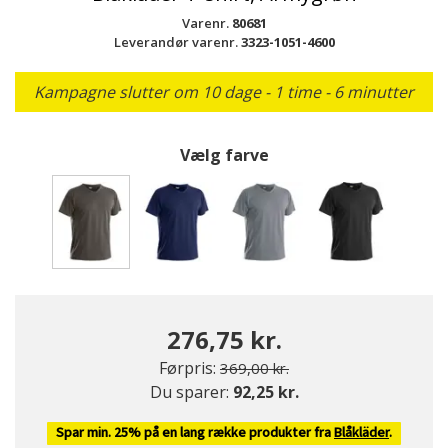
Varenr.
80681
Leverandør varenr.
3323-1051-4600
Kampagne slutter om 10 dage - 1 time - 6 minutter
Vælg farve
valgte
276,75 kr.
Pris nedsat fra
til
Førpris:
369,00 kr.
Du sparer:
92,25 kr.
Spar min. 25% på en lang række produkter fra
Blåkläder
.