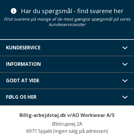
Har du spørgsmål - find svarene her
Find svarene på mange af de mest gængse spørgsmål på vores
kundeservicesider
KUNDESERVICE
INFORMATION
GODT AT VIDE
FØLG OS HER
Billig-arbejdstøj.dk v/AO Workwear A/S
Ølstrupvej 2A
6971 Spjald (ingen salg på adressen)