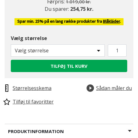
Pris nedsat fra
til
Førpris:
1.019,00 kr.
Du sparer:
254,75 kr.
Spar min. 25% på en lang række produkter fra
Blåkläder
.
Vælg størrelse
Vælg størrelse
TILFØJ TIL KURV
Størrelsesskema
Sådan måler du
Tilføj til favoritter
PRODUKTINFORMATION