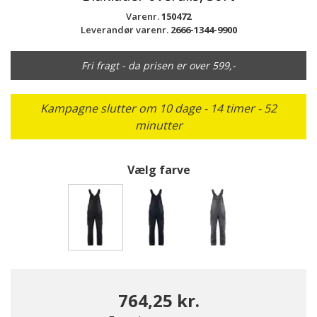
Varenr.
150472
Leverandør varenr.
2666-1344-9900
Fri fragt - da prisen er over 599,-
Kampagne slutter om 10 dage - 14 timer - 52
minutter
Vælg farve
valgte
764,25 kr.