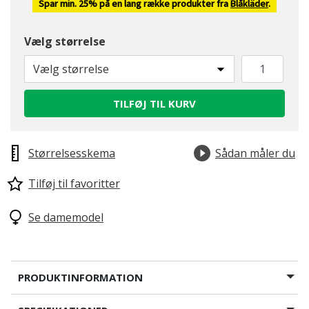
Spar min. 25% på en lang række produkter fra
Blåkläder
.
Vælg størrelse
Vælg størrelse
TILFØJ TIL KURV
Størrelsesskema
Sådan måler du
Tilføj til favoritter
Se damemodel
PRODUKTINFORMATION