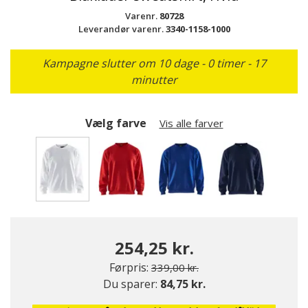
Varenr.
80728
Leverandør varenr.
3340-1158-1000
Kampagne slutter om 10 dage - 0 timer - 17
minutter
Vælg farve
Vis alle farver
valgte
254,25 kr.
Pris nedsat fra
til
Førpris:
339,00 kr.
Du sparer:
84,75 kr.