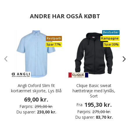
ANDRE HAR OGSÅ KØBT
Bestseller
Restparti
Kampagne
Spar 77%
Spar 30%
Angli Oxford Slim fit
Clique Basic sweat
kortærmet skjorte, Lys Blå
hættetrøje med lynlås,
S
Sort
69,00 kr.
195,30 kr.
Fra
Førpris:
299,00 kr.
Førpris:
279,00 kr.
Du sparer:
230,00 kr.
Du sparer:
83,70 kr.