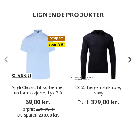
LIGNENDE PRODUKTER
Restparti
Spar 77%
Angli Classic Fit kortærmet
CC55 Bergen striktrøje,
D
uniformsskjorte, Lys Blå
Navy
69,00 kr.
1.379,00 kr.
Fra
Førpris:
299,00 kr.
Du sparer:
230,00 kr.