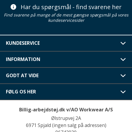
Har du spørgsmål - find svarene her
Find svarene på mange af de mest gængse spørgsmål på vores
kundeservicesider
KUNDESERVICE
INFORMATION
GODT AT VIDE
FØLG OS HER
Billig-arbejdstøj.dk v/AO Workwear A/S
Ølstrupvej 2A
6971 Spjald (ingen salg på adressen)