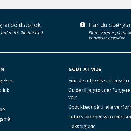
g-arbejdstoj.dk
Har du spørgsm
d inden for 24 timer på
Find svarene på man
kundeservicesider
ON
GODT AT VIDE
gelser
Find de rette sikkerhedssko
litik
Guide til jagttøj, der fungerer
vejr
Godt klædt på til alle vejrfor
ide
Lette sikkerhedssko med sm
gsmål
Tekstilguide