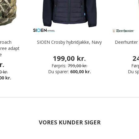
proach
SIOEN Crosby hybridjakke, Navy
Deerhunter
tree adapt
e
199,00 kr.
2
r.
Førpris:
799,00 kr.
Førp
Du sparer:
600,00 kr.
Du sp
 kr.
00 kr.
VORES KUNDER SIGER