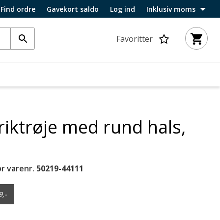
Find ordre
Gavekort saldo
Log ind
Inklusiv moms
Favoritter
riktrøje med rund hals,
r varenr.
50219-44111
9,-