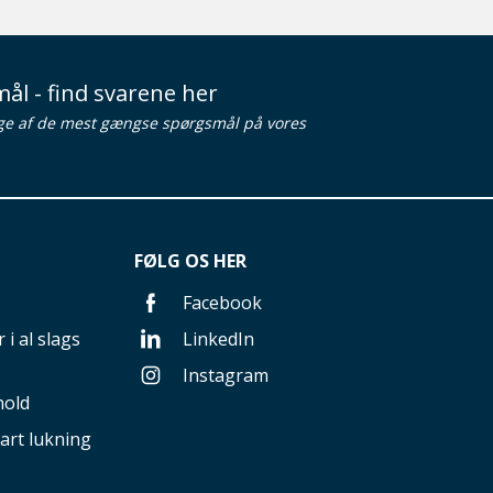
ål - find svarene her
ge af de mest gængse spørgsmål på vores
FØLG OS HER
Facebook
 i al slags
LinkedIn
Instagram
hold
art lukning