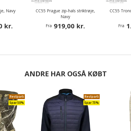
øje, Navy
CC55 Prague zip-hals striktrøje,
CC55 Trond
Navy
0 kr.
919,00 kr.
1
Fra
Fra
ANDRE HAR OGSÅ KØBT
Restparti
Restparti
Spar 50%
Spar 75%