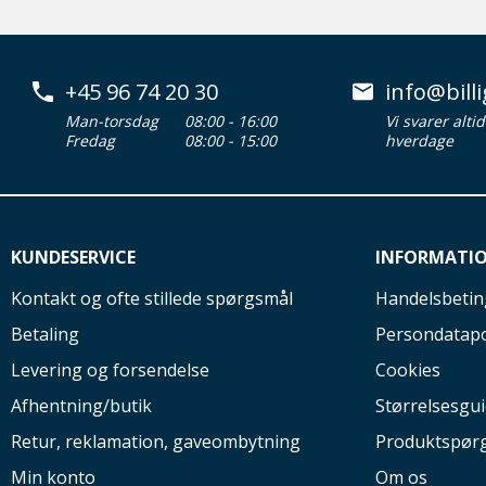
+45 96 74 20 30
info@billi
Man-torsdag
08:00 - 16:00
Vi svarer alti
Fredag
08:00 - 15:00
hverdage
KUNDESERVICE
INFORMATI
Kontakt og ofte stillede spørgsmål
Handelsbetin
Betaling
Persondatapo
Levering og forsendelse
Cookies
Afhentning/butik
Størrelsesgu
Retur, reklamation, gaveombytning
Produktspør
Min konto
Om os