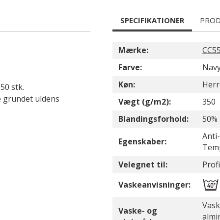
SPECIFIKATIONER
PROD
Mærke:
CC55
Farve:
Nav
Køn:
Herr
50 stk.
 grundet uldens
Vægt (g/m2):
350
Blandingsforhold:
50% 
Anti
Egenskaber:
Temp
Velegnet til:
Profi
Vaskeanvisninger:
Vask
Vaske- og
almi