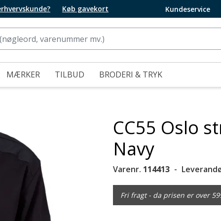
 erhvervskunde?
Køb gavekort
Kundeservice
MÆRKER
TILBUD
BRODERI & TRYK
CC55 Oslo st
Navy
Varenr.
114413
Leverandø
Fri fragt - da prisen er over 59