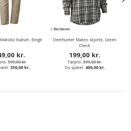
 Matobo bukser, Beige
Deerhunter Mateo skjorte, Green
V
Check
49,00 kr.
199,00 kr.
ris:
599,00 kr.
Førpris:
599,00 kr.
arer:
350,00 kr.
Du sparer:
400,00 kr.