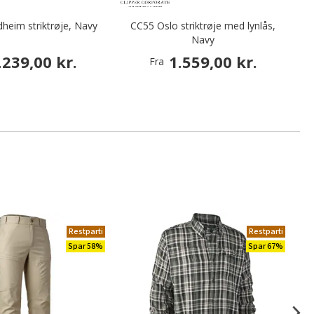
heim striktrøje, Navy
CC55 Oslo striktrøje med lynlås,
C
Navy
.239,00 kr.
1.559,00 kr.
Fra
Restparti
Restparti
Spar 58%
Spar 67%