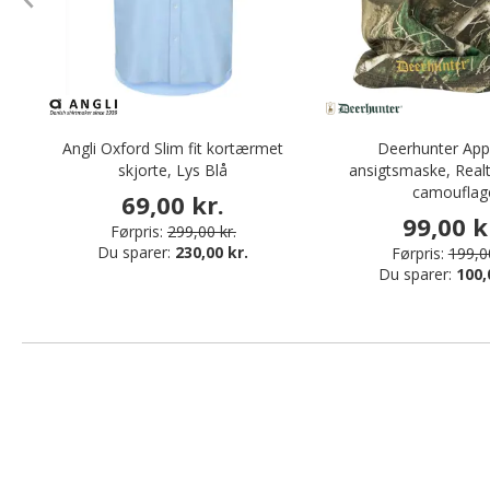
Angli Oxford Slim fit kortærmet
Deerhunter Ap
skjorte, Lys Blå
ansigtsmaske, Real
camouflag
69,00 kr.
99,00 k
Førpris:
299,00 kr.
Du sparer:
230,00 kr.
Førpris:
199,00
Du sparer:
100,