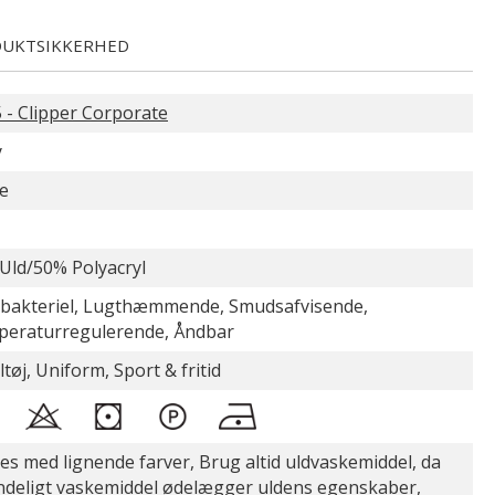
UKTSIKKERHED
 - Clipper Corporate
y
e
Uld/50% Polyacryl
-bakteriel, Lugthæmmende, Smudsafvisende,
eraturregulerende, Åndbar
ltøj, Uniform, Sport & fritid
es med lignende farver, Brug altid uldvaskemiddel, da
ndeligt vaskemiddel ødelægger uldens egenskaber,