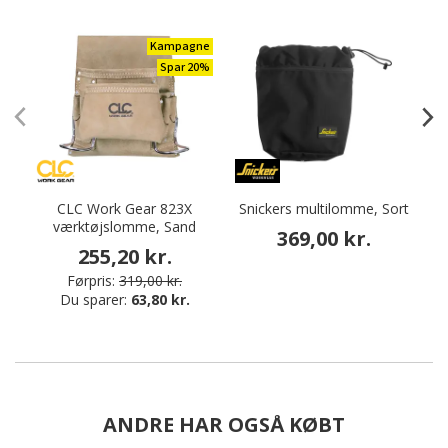
Kampagne
Spar 20%
CLC Work Gear 823X
Snickers multilomme, Sort
værktøjslomme, Sand
v
369,00 kr.
255,20 kr.
Førpris:
319,00 kr.
Du sparer:
63,80 kr.
ANDRE HAR OGSÅ KØBT