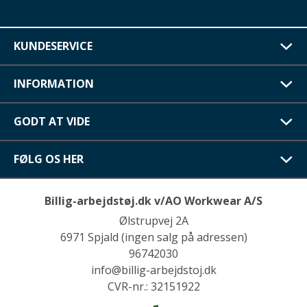
KUNDESERVICE
INFORMATION
GODT AT VIDE
FØLG OS HER
Billig-arbejdstøj.dk v/AO Workwear A/S
Ølstrupvej 2A
6971 Spjald (ingen salg på adressen)
96742030
info@billig-arbejdstoj.dk
CVR-nr.: 32151922