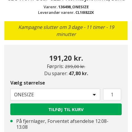
Varenr.
136498_ONESIZE
Leverandør varenr.
CL10I822X
Kampagne slutter om 3 dage - 11 timer - 19
minutter
191,20 kr.
Pris nedsat fra
til
Førpris:
239,00 kr.
Du sparer:
47,80 kr.
Vælg størrelse
ONESIZE
TILFØJ TIL KURV
På fjernlager, Forventet afsendelse 12.08-
13.08