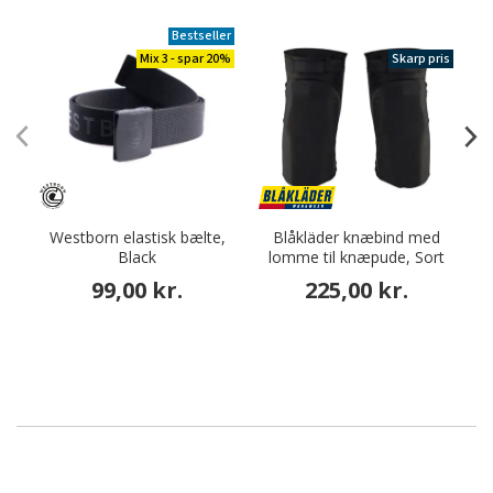
Bestseller
Mix 3 - spar 20%
Skarp pris
Westborn elastisk bælte,
Blåkläder knæbind med
Black
lomme til knæpude, Sort
99,00 kr.
225,00 kr.