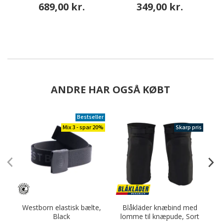
689,00 kr.
349,00 kr.
ANDRE HAR OGSÅ KØBT
Bestseller
Mix 3 - spar 20%
Skarp pris
Westborn elastisk bælte,
Blåkläder knæbind med
O
Black
lomme til knæpude, Sort