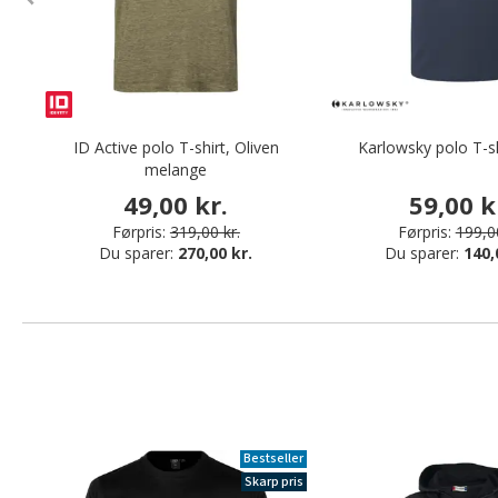
ID Active polo T-shirt, Oliven
Karlowsky polo T-s
melange
49,00 kr.
59,00 k
Førpris:
319,00 kr.
Førpris:
199,00
Du sparer:
270,00 kr.
Du sparer:
140,
Bestseller
Skarp pris