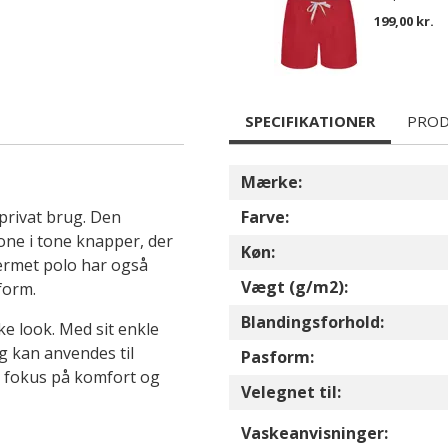
199,00 kr.
SPECIFIKATIONER
PROD
Mærke:
 privat brug. Den
Farve:
ne i tone knapper, der
Køn:
rtærmet polo har også
Vægt (g/m2):
sform.
Blandingsforhold:
ke look. Med sit enkle
g kan anvendes til
Pasform:
d fokus på komfort og
Velegnet til:
Vaskeanvisninger: