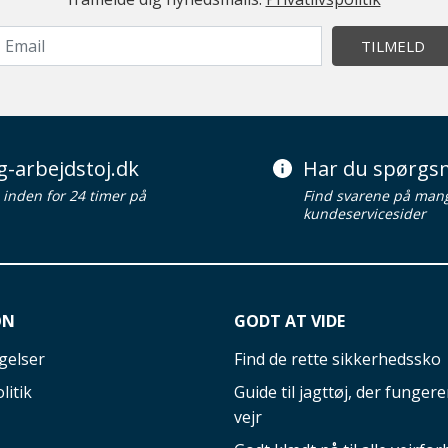
TILMELD
g-arbejdstoj.dk
Har du spørgsm
d inden for 24 timer på
Find svarene på man
kundeservicesider
ON
GODT AT VIDE
gelser
Find de rette sikkerhedssko
litik
Guide til jagttøj, der fungerer
vejr