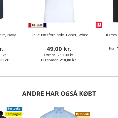
hirt, Navy
Clique Pittsford polo T-shirt, White
ID Yes 
r.
49,00 kr.
Fra
 kr.
Førpris:
259,00 kr.
00 kr.
Du sparer:
210,00 kr.
ANDRE HAR OGSÅ KØBT
Bestseller
Kampagne
Restparti