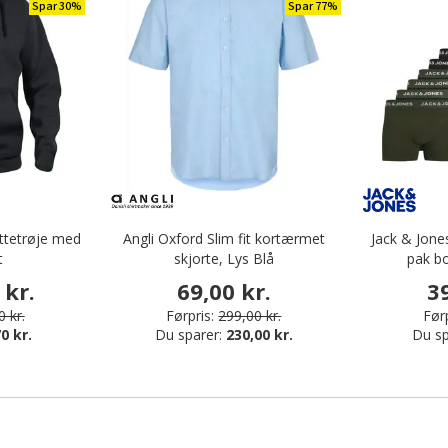
Spar 30%
Spar 77%
ttetrøje med
Angli Oxford Slim fit kortærmet
Jack & Jon
t
skjorte, Lys Blå
pak bo
 kr.
69,00 kr.
3
 kr.
Førpris:
299,00 kr.
Førp
0 kr.
Du sparer:
230,00 kr.
Du sp