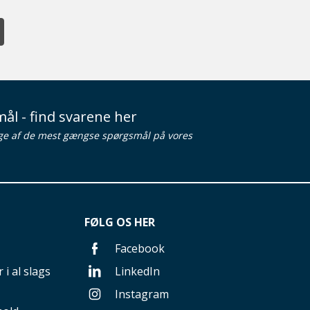
ål - find svarene her
ge af de mest gængse spørgsmål på vores
FØLG OS HER
Facebook
 i al slags
LinkedIn
Instagram