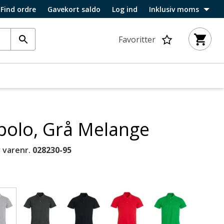
Find ordre
Gavekort saldo
Log ind
Inklusiv moms
Favoritter
 polo, Grå Melange
 varenr.
028230-95