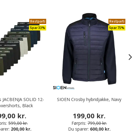
Restparti
Restparti
Spar 33%
Spar 75%
es JACBENJA SOLID 12-
SIOEN Crosby hybridjakke, Navy
M
xershorts, Black
99,00 kr.
199,00 kr.
ris:
599,00 kr.
Førpris:
799,00 kr.
arer:
200,00 kr.
Du sparer:
600,00 kr.