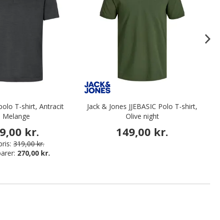
polo T-shirt, Antracit
Jack & Jones JJEBASIC Polo T-shirt,
P
Melange
Olive night
9,00 kr.
149,00 kr.
ris:
319,00 kr.
arer:
270,00 kr.