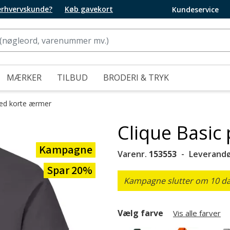
 erhvervskunde?
Køb gavekort
Kundeservice
MÆRKER
TILBUD
BRODERI & TRYK
med korte ærmer
Clique Basic 
Kampagne
Varenr.
153553
Leverandø
Spar 20%
Kampagne slutter om 10 dag
Vælg farve
Vis alle farver