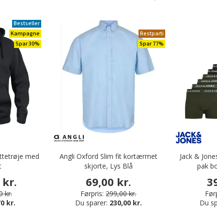
Bestseller
Kampagne
Restparti
Spar 30%
Spar 77%
ttetrøje med
Angli Oxford Slim fit kortærmet
Jack & Jon
t
skjorte, Lys Blå
pak bo
 kr.
69,00 kr.
3
 kr.
Førpris:
299,00 kr.
Førp
0 kr.
Du sparer:
230,00 kr.
Du sp