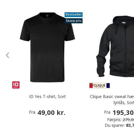
Bestseller
Skarp pris
ID Yes T-shirt, Sort
Clique Basic sweat hæ
lynlås, Sor
49,00 kr.
195,30
Fra
Fra
Førpris:
279,00
Du sparer:
83,7