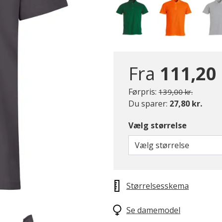
Fra
111,20 
Pris nedsat fra
til
Førpris:
139,00 kr.
Du sparer:
27,80 kr.
Vælg størrelse
Vælg størrelse
Størrelsesskema
Se damemodel