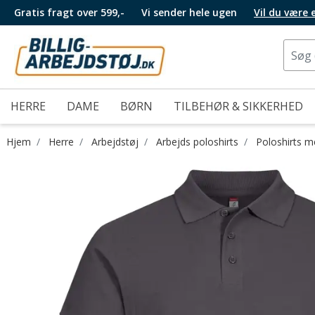
Gratis fragt over 599,-
Vi sender hele ugen
Vil du være
HERRE
DAME
BØRN
TILBEHØR & SIKKERHED
Hjem
Herre
Arbejdstøj
Arbejds poloshirts
Poloshirts 