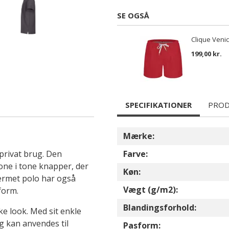
SE OGSÅ
Clique Venic
199,00 kr.
SPECIFIKATIONER
PROD
Mærke:
 privat brug. Den
Farve:
ne i tone knapper, der
Køn:
rtærmet polo har også
Vægt (g/m2):
sform.
Blandingsforhold:
ke look. Med sit enkle
g kan anvendes til
Pasform: