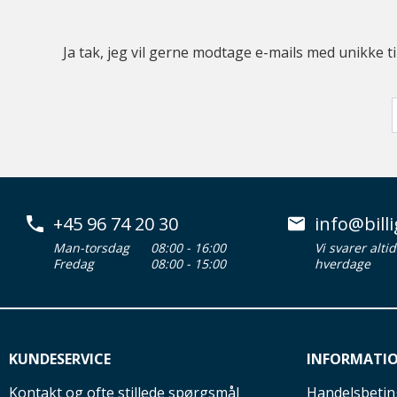
Ja tak, jeg vil gerne modtage e-mails med unikke t
+45 96 74 20 30
info@billi
Man-torsdag
08:00 - 16:00
Vi svarer alti
Fredag
08:00 - 15:00
hverdage
KUNDESERVICE
INFORMATI
Kontakt og ofte stillede spørgsmål
Handelsbetin