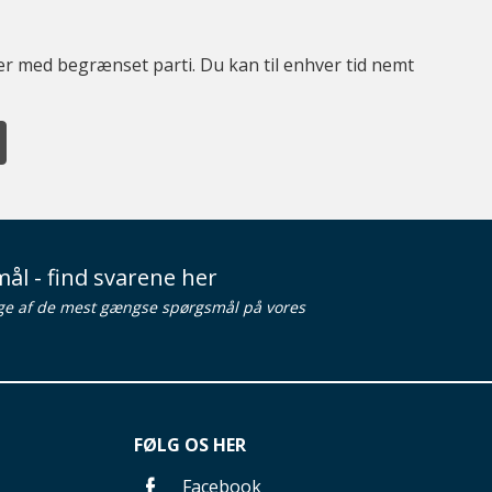
ter med begrænset parti. Du kan til enhver tid nemt
ål - find svarene her
ge af de mest gængse spørgsmål på vores
FØLG OS HER
Facebook