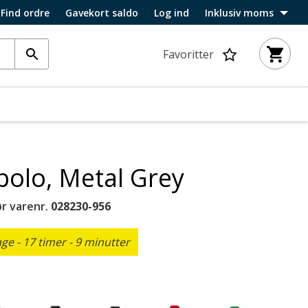
Find ordre
Gavekort saldo
Log ind
Inklusiv moms
Favoritter
polo, Metal Grey
r varenr.
028230-956
e - 17 timer - 8 minutter