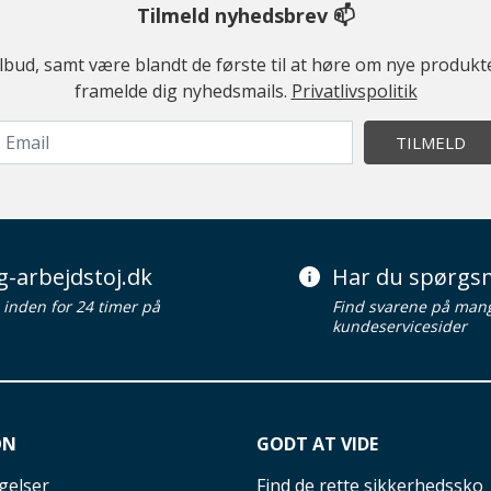
Tilmeld nyhedsbrev 📫
ilbud, samt være blandt de første til at høre om nye produk
framelde dig nyhedsmails.
Privatlivspolitik
TILMELD
g-arbejdstoj.dk
Har du spørgsm
d inden for 24 timer på
Find svarene på man
kundeservicesider
ON
GODT AT VIDE
gelser
Find de rette sikkerhedssko