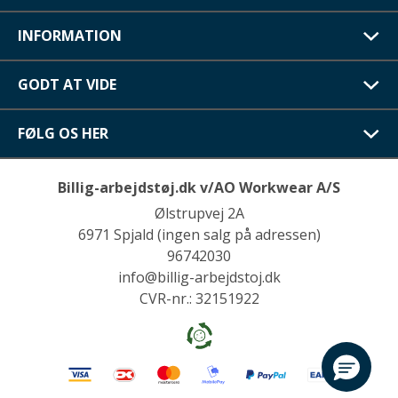
INFORMATION
GODT AT VIDE
FØLG OS HER
Billig-arbejdstøj.dk v/AO Workwear A/S
Ølstrupvej 2A
6971 Spjald (ingen salg på adressen)
96742030
info@billig-arbejdstoj.dk
CVR-nr.: 32151922