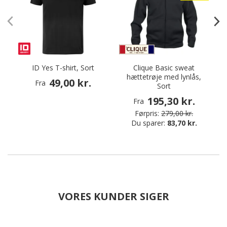
ID Yes T-shirt, Sort
Clique Basic sweat
hættetrøje med lynlås,
k
49,00 kr.
Fra
Sort
195,30 kr.
Fra
Førpris:
279,00 kr.
Du sparer:
83,70 kr.
VORES KUNDER SIGER