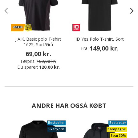
J.A.K. Basic polo T-shirt
ID Yes Polo T-shirt, Sort
C
1625, Sort/Grå
149,00 kr.
Fra
69,00 kr.
Førpris:
189,00 kr.
Du sparer:
120,00 kr.
ANDRE HAR OGSÅ KØBT
Bestseller
Bestseller
Skarp pris
Kampagne
Spar 30%