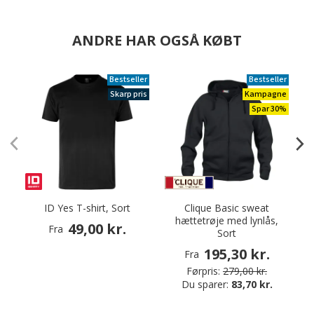
ANDRE HAR OGSÅ KØBT
Bestseller
Bestseller
Skarp pris
Kampagne
Spar 30%
ID Yes T-shirt, Sort
Clique Basic sweat
hættetrøje med lynlås,
k
49,00 kr.
Fra
Sort
195,30 kr.
Fra
Førpris:
279,00 kr.
Du sparer:
83,70 kr.