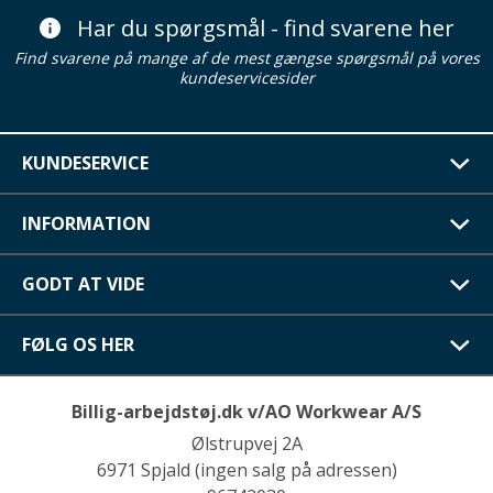
Har du spørgsmål - find svarene her
Find svarene på mange af de mest gængse spørgsmål på vores
kundeservicesider
KUNDESERVICE
INFORMATION
GODT AT VIDE
FØLG OS HER
Billig-arbejdstøj.dk v/AO Workwear A/S
Ølstrupvej 2A
6971 Spjald (ingen salg på adressen)