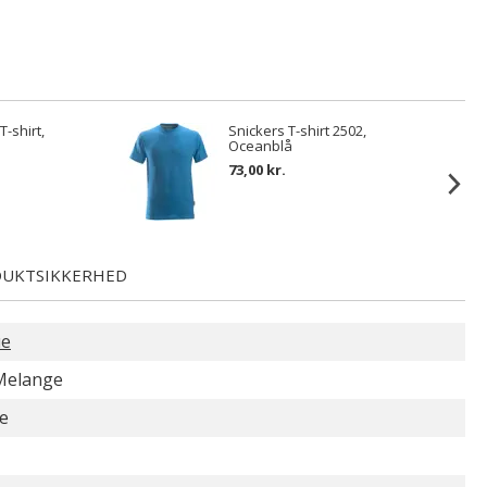
valgte
T-shirt,
Snickers T-shirt 2502,
Oceanblå
73,00 kr.
UKTSIKKERHED
ue
Melange
e