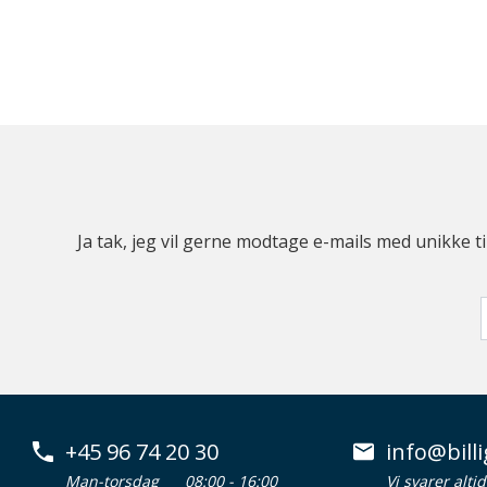
Ja tak, jeg vil gerne modtage e-mails med unikke t
+45 96 74 20 30
info@billi
Man-torsdag
08:00 - 16:00
Vi svarer alti