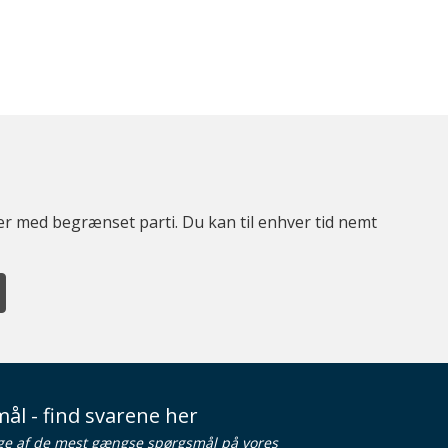
ter med begrænset parti. Du kan til enhver tid nemt
ål - find svarene her
ge af de mest gængse spørgsmål på vores