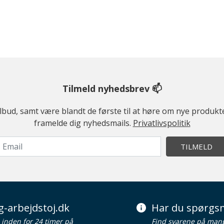
Tilmeld nyhedsbrev 📫
ilbud, samt være blandt de første til at høre om nye produk
framelde dig nyhedsmails.
Privatlivspolitik
TILMELD
g-arbejdstoj.dk
Har du spørgsm
d inden for 24 timer på
Find svarene på man