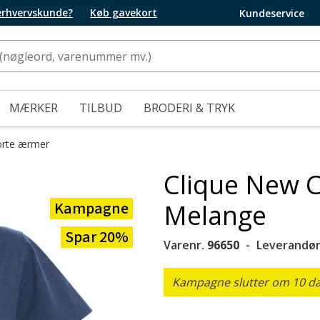
 erhvervskunde?
Køb gavekort
Kundeservice
MÆRKER
TILBUD
BRODERI & TRYK
orte ærmer
Clique New Cl
Kampagne
Melange
Spar 20%
Varenr.
96650
Leverandør
Kampagne slutter om 10 dag