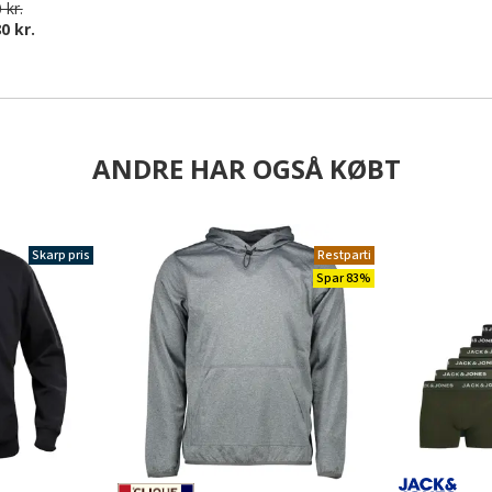
 kr.
0 kr.
ANDRE HAR OGSÅ KØBT
Skarp pris
Restparti
Spar 83%