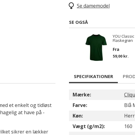
Se damemodel
SE OGSÅ
YOU Classic 
Flaskegrøn
Fra
59,00 kr.
SPECIFIKATIONER
PROD
Mærke:
Cliq
med et enkelt og tidløst
Farve:
Blå 
hagelig at have på -
Køn:
Herr
Vægt (g/m2):
160
lket sikrer en lækker