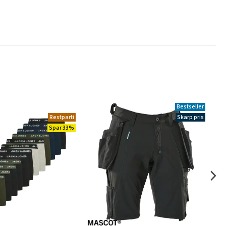
Bestseller
Restparti
Skarp pris
Spar 33%