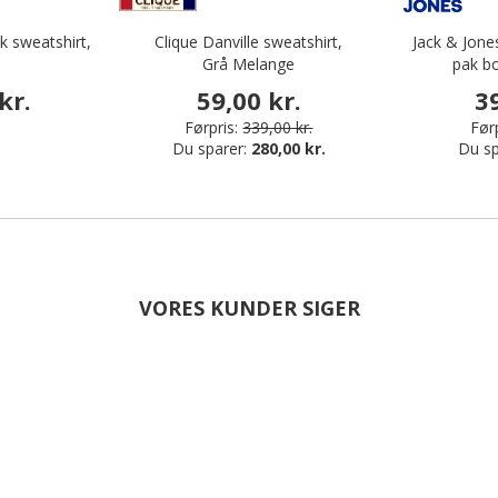
k sweatshirt,
Clique Danville sweatshirt,
Jack & Jon
Grå Melange
pak bo
kr.
59,00 kr.
3
Førpris:
339,00 kr.
Førp
Du sparer:
280,00 kr.
Du sp
VORES KUNDER SIGER