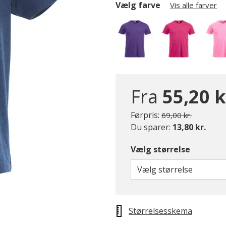
Vælg farve
Vis alle farver
Fra
55,20 k
Pris nedsat fra
til
Førpris:
69,00 kr.
Du sparer:
13,80 kr.
Vælg størrelse
Vælg størrelse
Størrelsesskema