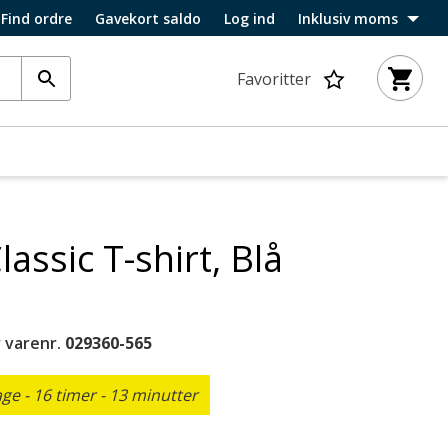
Find ordre
Gavekort saldo
Log ind
Inklusiv moms
Favoritter
assic T-shirt, Blå
 varenr.
029360-565
e - 16 timer - 13 minutter