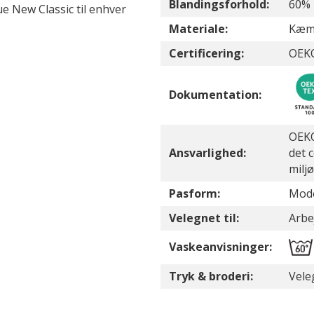
Blandingsforhold:
60% 
e New Classic til enhver
Materiale:
Kæmm
Certificering:
OEK
Dokumentation:
OEKO
Ansvarlighed:
det 
milj
Pasform:
Mode
Velegnet til:
Arbej
Vaskeanvisninger:
Tryk & broderi:
Vele