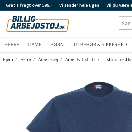
Gratis fragt over 599,-
Vi sender hele ugen
Vil du være
HERRE
DAME
BØRN
TILBEHØR & SIKKERHED
Hjem
Herre
Arbejdstøj
Arbejds T-shirts
T-shirts med k