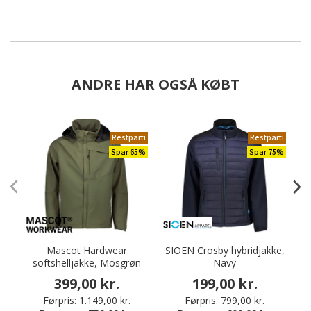
ANDRE HAR OGSÅ KØBT
Restparti
Restparti
Spar 65%
Spar 75%
Mascot Hardwear
SIOEN Crosby hybridjakke,
V
softshelljakke, Mosgrøn
Navy
399,00 kr.
199,00 kr.
Førpris:
1.149,00 kr.
Førpris:
799,00 kr.