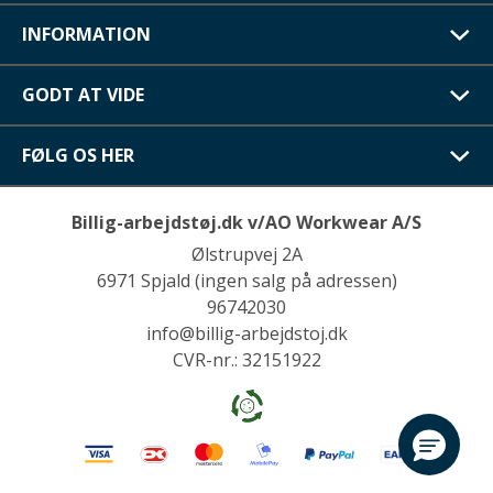
INFORMATION
GODT AT VIDE
FØLG OS HER
Billig-arbejdstøj.dk v/AO Workwear A/S
Ølstrupvej 2A
6971 Spjald (ingen salg på adressen)
96742030
info@billig-arbejdstoj.dk
CVR-nr.: 32151922