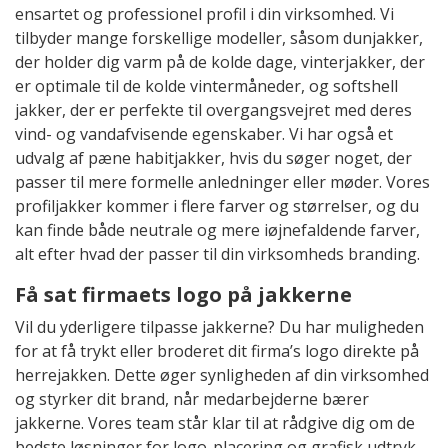
ensartet og professionel profil i din virksomhed. Vi
tilbyder mange forskellige modeller, såsom dunjakker,
der holder dig varm på de kolde dage, vinterjakker, der
er optimale til de kolde vintermåneder, og softshell
jakker, der er perfekte til overgangsvejret med deres
vind- og vandafvisende egenskaber. Vi har også et
udvalg af pæne habitjakker, hvis du søger noget, der
passer til mere formelle anledninger eller møder. Vores
profiljakker kommer i flere farver og størrelser, og du
kan finde både neutrale og mere iøjnefaldende farver,
alt efter hvad der passer til din virksomheds branding.
Få sat firmaets logo på jakkerne
Vil du yderligere tilpasse jakkerne? Du har muligheden
for at få trykt eller broderet dit firma’s logo direkte på
herrejakken. Dette øger synligheden af din virksomhed
og styrker dit brand, når medarbejderne bærer
jakkerne. Vores team står klar til at rådgive dig om de
bedste løsninger for logo-placering og grafisk udtryk.