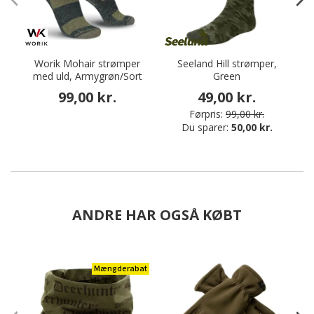
Worik Mohair strømper
Seeland Hill strømper,
med uld, Armygrøn/Sort
Green
s
99,00 kr.
49,00 kr.
Førpris:
99,00 kr.
Du sparer:
50,00 kr.
ANDRE HAR OGSÅ KØBT
Mængderabat