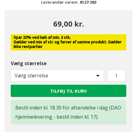
Leverandør varenr.
8127-383
69,00 kr.
Spar 20% ved køb af min. 3 stk.
Gælder ved mix af str. og farver af samme produkt. Gælder
ikke restpartier
Vælg størrelse
Vælg størrelse
TILFØJ TIL KURV
Bestil inden kl. 18.30 for afsendelse i dag (DAO
hjemmelevering - bestil inden kl. 17).