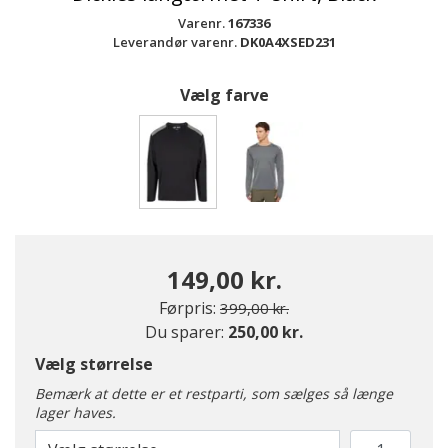
Varenr.
167336
Leverandør varenr.
DK0A4XSED231
Vælg farve
valgte
149,00 kr.
Pris nedsat fra
til
Førpris:
399,00 kr.
Du sparer:
250,00 kr.
Vælg størrelse
Bemærk at dette er et restparti, som sælges så længe
lager haves.