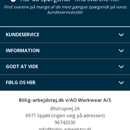
Find svarene på mange af de mest gængse spørgsmål på vores
kundeservicesider
KUNDESERVICE
INFORMATION
GODT AT VIDE
FØLG OS HER
Billig-arbejdstøj.dk v/AO Workwear A/S
Ølstrupvej 2A
6971 Spjald (ingen salg på adressen)
96742030
info@billig-arbejdstoj.dk