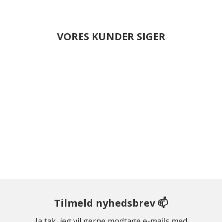
VORES KUNDER SIGER
Tilmeld nyhedsbrev 📫
Ja tak, jeg vil gerne modtage e-mails med