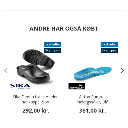
ANDRE HAR OGSÅ KØBT
Bestseller
Bestseller
Skarp pris
Skarp pris
Sika Flexika træsko uden
Airtox Pump-It
hælkappe, Sort
indlægssåler, Blå
292,00 kr.
381,00 kr.