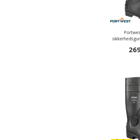
Portwes
sikkerhedsgu
269