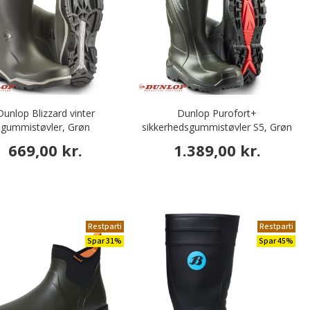
Dunlop Blizzard vinter
Dunlop Purofort+
gummistøvler, Grøn
sikkerhedsgummistøvler S5, Grøn
669,00 kr.
1.389,00 kr.
Restparti
Restparti
Spar 31%
Spar 45%