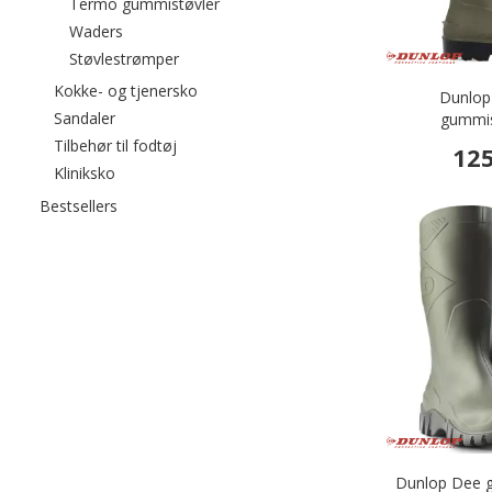
Filtrér efter category: Termo gummist
Termo gummistøvler
Filtrér efter category: Waders
Waders
Filtrér efter category: Støvlestrømper
Støvlestrømper
Filtrér efter category: Kokke- og tjenersk
Kokke- og tjenersko
Dunlop
Filtrér efter category: Sandaler
Sandaler
gummis
Filtrér efter category: Tilbehør til fodtøj
Tilbehør til fodtøj
125
Filtrér efter category: Kliniksko
Kliniksko
Filtrér efter category: Bestsellers
Bestsellers
Dunlop Dee g