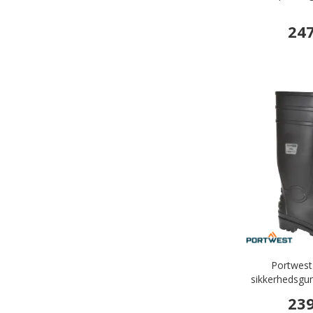
247
Portwest
sikkerhedsgu
239