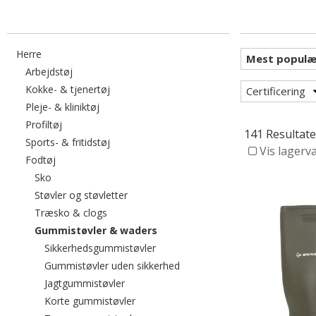
Filtrér efter category: Herre
Herre
Filtrér efter category: Arbejdstøj
Arbejdstøj
Filtrér efter category: Kokke- & tjenertøj
Kokke- & tjenertøj
Certificering
Filtrér efter category: Pleje- & kliniktøj
Pleje- & kliniktøj
Filtrér efter category: Profiltøj
Profiltøj
141 Resultate
Filtrér efter category: Sports- & fritidstøj
Sports- & fritidstøj
Vis lagerv
Filtrér efter category: Fodtøj
Fodtøj
Filtrér efter category: Sko
Sko
Filtrér efter category: Støvler og støvlette
Støvler og støvletter
Filtrér efter category: Træsko & clogs
Træsko & clogs
valgte I øjeblikket sorteret efter
Gummistøvler & waders
Filtrér efter category: Sikkerhedsg
Sikkerhedsgummistøvler
Filtrér efter category: Gummi
Gummistøvler uden sikkerhed
Filtrér efter category: Jagtgummistøvler
Jagtgummistøvler
Filtrér efter category: Korte gummistøvl
Korte gummistøvler