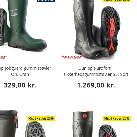
op Jobguard gummistøvler
Dunlop Purofort+
O4, Grøn
sikkerhedsgummistøvler S5, Sort
329,00 kr.
1.269,00 kr.
Mix 3 - spar 20%
Mix 3 - spar 20%