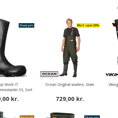
Skarp pris
Mix 3 - spar 20%
op Work-IT
Ocean Original waders, Grøn
Vikin
mmistøvler S5, Sort
,00 kr.
729,00 kr.
Restparti
Skarp pris