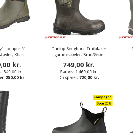
1 Jodhpur 6"
Dunlop Snugboot Trailblazer
øvler, Khaki
gummistøvler, Brun/Grøn
,00 kr.
749,00 kr.
s:
549,00 kr.
Førpris:
1.469,00 kr.
er:
250,00 kr.
Du sparer:
720,00 kr.
Kampagne
Spar 20%