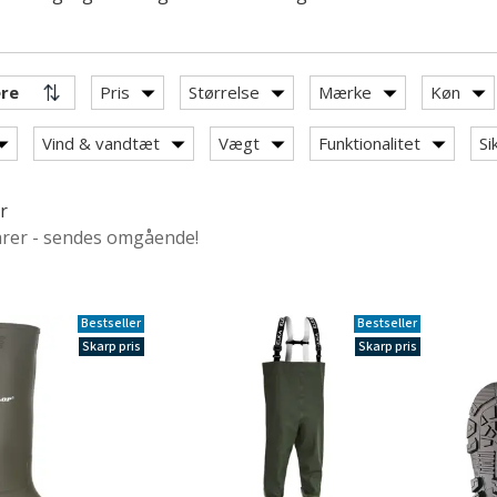
Pris
Størrelse
Mærke
Køn
Vind & vandtæt
Vægt
Funktionalitet
Si
r
arer - sendes omgående!
r
Bestseller
Bestseller
Skarp pris
Skarp pris
 category: Gummistøvler & waders
ummistøvler
støvler uden sikkerhed
er