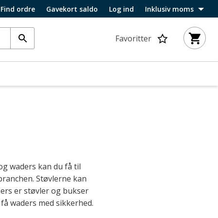
Find ordre
Gavekort saldo
Log ind
Inklusiv moms
Favoritter
og waders kan du få til
rebranchen. Støvlerne kan
ers er støvler og bukser
så få waders med sikkerhed.