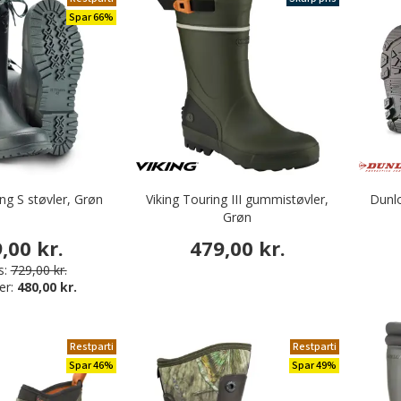
Spar 66%
ng S støvler, Grøn
Viking Touring III gummistøvler,
Dunl
Grøn
,00 kr.
479,00 kr.
s:
729,00 kr.
er:
480,00 kr.
Restparti
Restparti
Spar 46%
Spar 49%