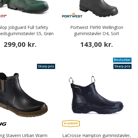
lop Jobguard Full Safety
Portwest FW90 Wellington
hedsgummistøvler S5, Grøn
gummistøvler O4, Sort
299,00 kr.
143,00 kr.
Bestseller
Skarp pris
Skarp pris
ing Stavern Urban Warm
LaCrosse Hampton gummistøvler,