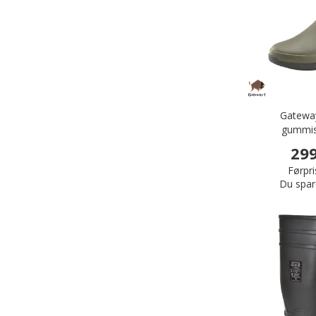
Gateway
gummist
299
Førpri
Du spar