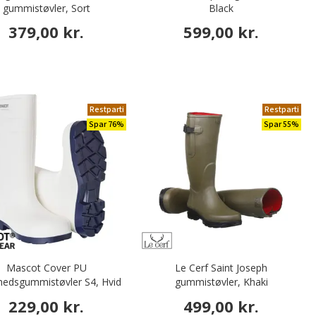
gummistøvler, Sort
Black
379,00 kr.
599,00 kr.
Restparti
Restparti
Spar 76%
Spar 55%
Mascot Cover PU
Le Cerf Saint Joseph
rhedsgummistøvler S4, Hvid
gummistøvler, Khaki
229,00 kr.
499,00 kr.