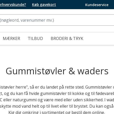
 erhvervskunde?
Køb gavekort
Kundeservice
MÆRKER
TILBUD
BRODERI & TRYK
Gummistøvler & waders
tøvler herre", så er du landet på rette sted. Gummistøvler 
jagt, og du kan få hvide gummistøvler til kokke og til fødeva
PVC eller naturgummi og være med eller uden sikkerhed. I wad
ytte mod vand helt op til livet eller til brystet. Du kan og
Kig dig omkring i sortimentet og bestil dem online.