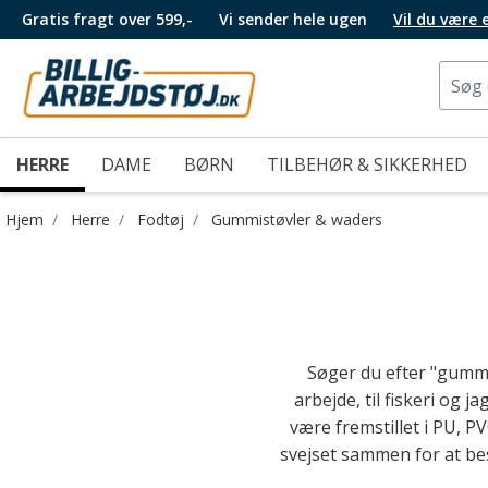
Gratis fragt over 599,-
Vi sender hele ugen
Vil du være
HERRE
DAME
BØRN
TILBEHØR & SIKKERHED
Hjem
Herre
Fodtøj
Gummistøvler & waders
Søger du efter "gummis
arbejde, til fiskeri og 
være fremstillet i PU, 
svejset sammen for at besk