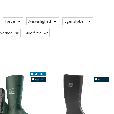
Farve
Ansvarlighed
Egenskaber
kkerhed
Alle filtre
Bestseller
Skarp pris
Skarp pris