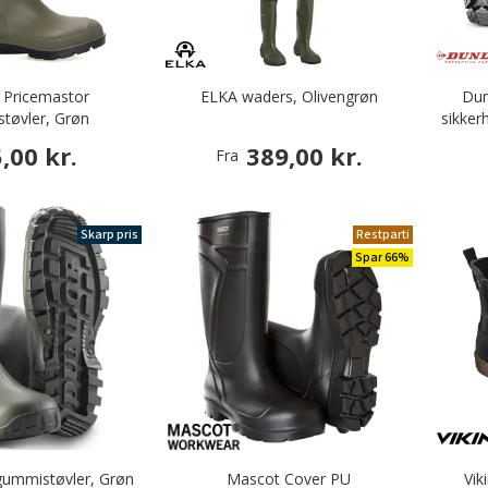
øvler
o
 Pricemastor
ELKA waders, Olivengrøn
Dun
tøvler, Grøn
sikker
,00 kr.
389,00 kr.
Fra
Skarp pris
Restparti
Spar 66%
ummistøvler, Grøn
Mascot Cover PU
Vik