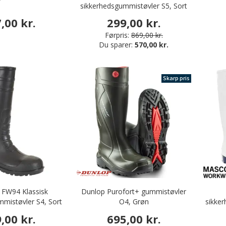
sikkerhedsgummistøvler S5, Sort
,00 kr.
299,00 kr.
Førpris:
869,00 kr.
Du sparer:
570,00 kr.
Skarp pris
 FW94 Klassisk
Dunlop Purofort+ gummistøvler
mmistøvler S4, Sort
O4, Grøn
sikke
,00 kr.
695,00 kr.