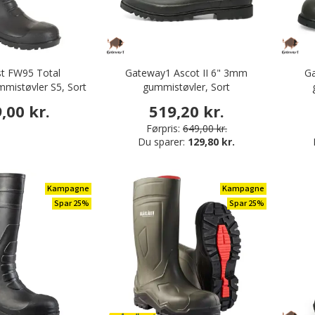
t FW95 Total
Gateway1 Ascot II 6" 3mm
G
mmistøvler S5, Sort
gummistøvler, Sort
,00 kr.
519,20 kr.
Førpris:
649,00 kr.
Du sparer:
129,80 kr.
Kampagne
Kampagne
Spar 25%
Spar 25%