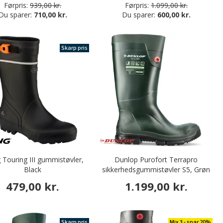
Førpris:
939,00 kr.
Førpris:
1.099,00 kr.
Du sparer:
710,00 kr.
Du sparer:
600,00 kr.
Skarp pris
g Touring III gummistøvler,
Dunlop Purofort Terrapro
Black
sikkerhedsgummistøvler S5, Grøn
479,00 kr.
1.199,00 kr.
Skarp pris
Mix 3 - spar 20%