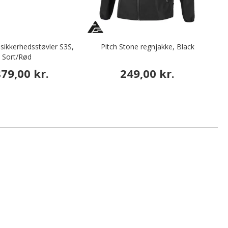
sikkerhedsstøvler S3S,
Pitch Stone regnjakke, Black
V
Sort/Rød
879,00 kr.
249,00 kr.