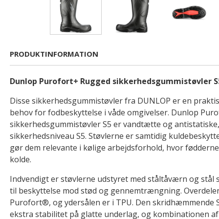
PRODUKTINFORMATION
Dunlop Purofort+ Rugged sikkerhedsgummistøvler S
Disse sikkerhedsgummistøvler fra DUNLOP er en praktisk
behov for fodbeskyttelse i våde omgivelser. Dunlop Pur
sikkerhedsgummistøvler S5 er vandtætte og antistatiske, o
sikkerhedsniveau S5. Støvlerne er samtidig kuldebeskytten
gør dem relevante i kølige arbejdsforhold, hvor fødderne 
kolde.
Indvendigt er støvlerne udstyret med ståltåværn og stå
til beskyttelse mod stød og gennemtrængning. Overdelen 
Purofort®, og ydersålen er i TPU. Den skridhæmmende SR
ekstra stabilitet på glatte underlag, og kombinationen a