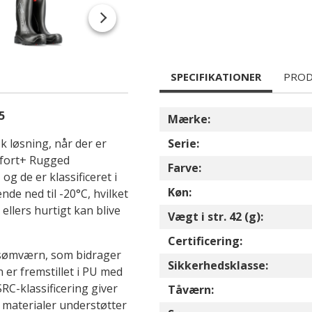
SPECIFIKATIONER
PROD
5
Mærke:
 løsning, når der er
Serie:
ofort+ Rugged
Farve:
g de er klassificeret i
Køn:
de ned til -20°C, hvilket
ellers hurtigt kan blive
Vægt i str. 42 (g):
Certificering:
l sømværn, som bidrager
Sikkerhedsklasse:
er fremstillet i PU med
C-klassificering giver
Tåværn:
f materialer understøtter