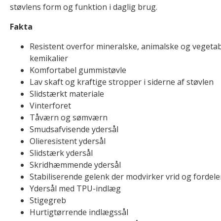
støvlens form og funktion i daglig brug.
Fakta
Resistent overfor mineralske, animalske og vegetab
kemikalier
Komfortabel gummistøvle
Lav skaft og kraftige stropper i siderne af støvlen
Slidstærkt materiale
Vinterforet
Tåværn og sømværn
Smudsafvisende ydersål
Olieresistent ydersål
Slidstærk ydersål
Skridhæmmende ydersål
Stabiliserende gelenk der modvirker vrid og fordeler 
Ydersål med TPU-indlæg
Stigegreb
Hurtigtørrende indlægssål