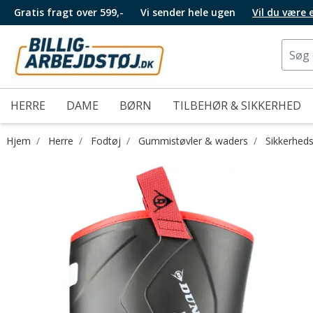
Gratis fragt over 599,-
Vi sender hele ugen
Vil du være
HERRE
DAME
BØRN
TILBEHØR & SIKKERHED
Hjem
Herre
Fodtøj
Gummistøvler & waders
Sikkerhed