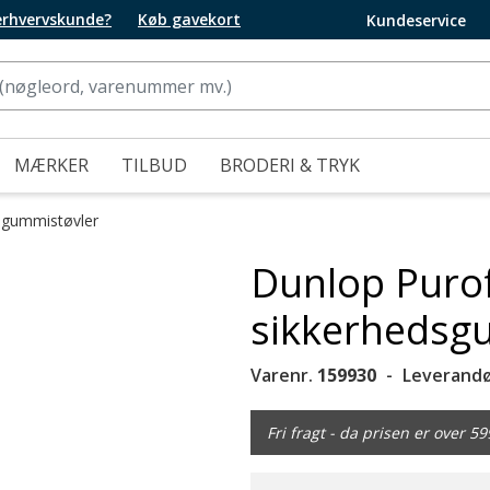
 erhvervskunde?
Køb gavekort
Kundeservice
MÆRKER
TILBUD
BRODERI & TRYK
sgummistøvler
Dunlop Puro
sikkerhedsg
Varenr.
159930
Leverandø
Fri fragt - da prisen er over 59