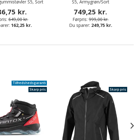
gummistøvler S5, Sort
S5, Armygrøn/Sort
s
86,75 kr.
749,25 kr.
ris:
649,00 kr.
Førpris:
999,00 kr.
arer:
162,25 kr.
Du sparer:
249,75 kr.
Tilfredshedsgaranti
Skarp pris
Skarp pris