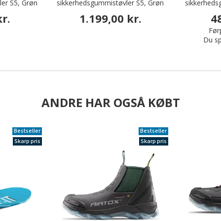
er S5, Grøn
sikkerhedsgummistøvler S5, Grøn
sikkerheds
r.
1.199,00 kr.
4
Førp
Du sp
ANDRE HAR OGSÅ KØBT
Bestseller
Bestseller
Skarp pris
Skarp pris