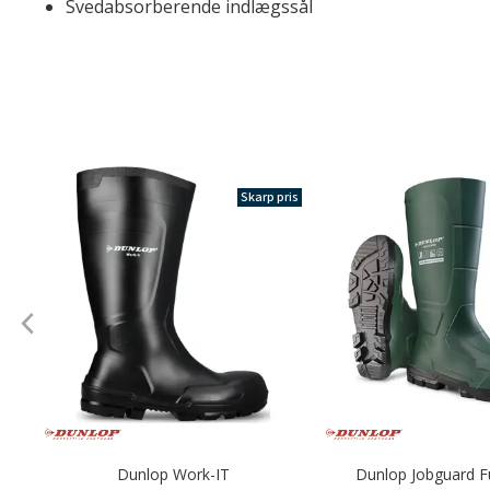
Svedabsorberende indlægssål
Skarp pris
Dunlop Work-IT
Dunlop Jobguard Fu