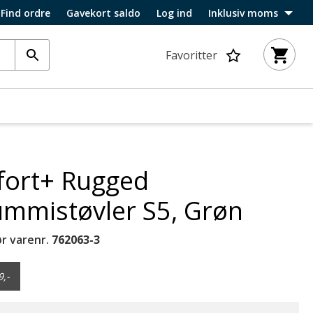
Find ordre
Gavekort saldo
Log ind
Inklusiv moms
Favoritter
fort+ Rugged
ummistøvler S5, Grøn
r varenr.
762063-3
9,-