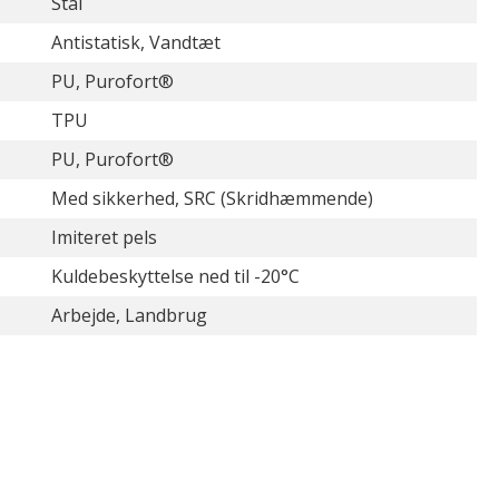
Stål
Antistatisk, Vandtæt
PU, Purofort®
TPU
PU, Purofort®
Med sikkerhed, SRC (Skridhæmmende)
Imiteret pels
Kuldebeskyttelse ned til -20°C
Arbejde, Landbrug