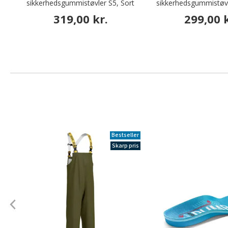
sikkerhedsgummistøvler S5, Sort
sikkerhedsgummistøvl
319,00 kr.
299,00 k
Bestseller
Skarp pris