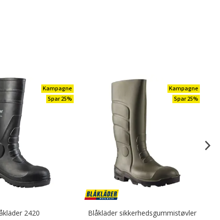
Kampagne
Kampagne
Spar 25%
Spar 25%
åkläder 2420
Blåkläder sikkerhedsgummistøvler