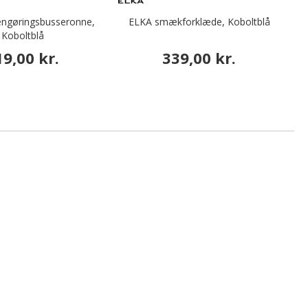
engøringsbusseronne,
ELKA smækforklæde, Koboltblå
D
Koboltblå
19,00 kr.
339,00 kr.