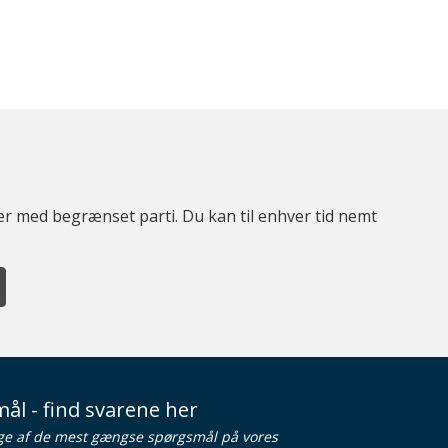
ter med begrænset parti. Du kan til enhver tid nemt
ål - find svarene her
ge af de mest gængse spørgsmål på vores