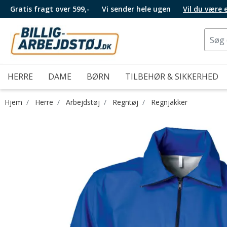
Gratis fragt over 599,-
Vi sender hele ugen
Vil du være
HERRE
DAME
BØRN
TILBEHØR & SIKKERHED
Hjem
Herre
Arbejdstøj
Regntøj
Regnjakker