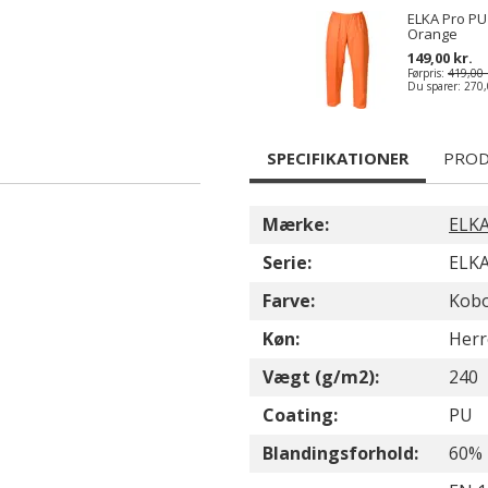
ELKA Pro PU
Orange
149,00 kr.
Førpris:
419,00 
Du sparer:
270,
SPECIFIKATIONER
PROD
Mærke:
ELKA
Serie:
ELKA
Farve:
Kobo
Køn:
Herr
Vægt (g/m2):
240
Coating:
PU
Blandingsforhold:
60% 