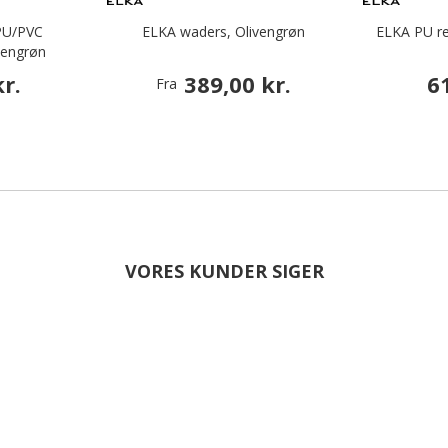
PU/PVC
ELKA waders, Olivengrøn
ELKA PU r
vengrøn
r.
389,00 kr.
6
Fra
VORES KUNDER SIGER