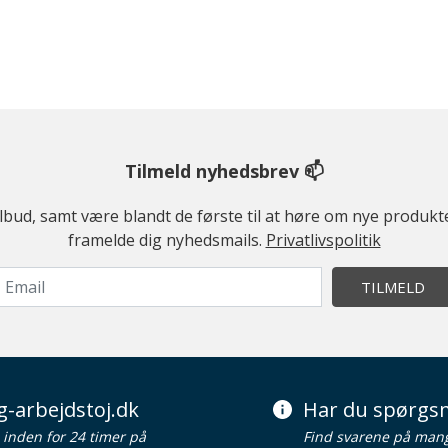
Tilmeld nyhedsbrev 📫
ilbud, samt være blandt de første til at høre om nye produk
framelde dig nyhedsmails.
Privatlivspolitik
TILMELD
g-arbejdstoj.dk
Har du spørgsm
d inden for 24 timer på
Find svarene på man