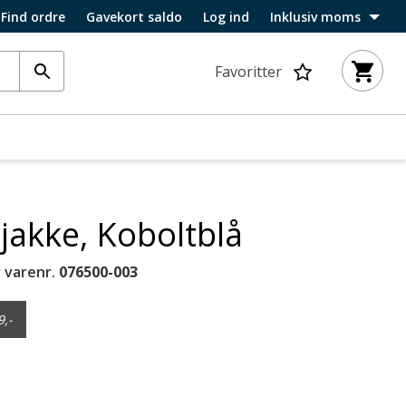
Find ordre
Gavekort saldo
Log ind
Inklusiv moms
Favoritter
jakke, Koboltblå
 varenr.
076500-003
9,-