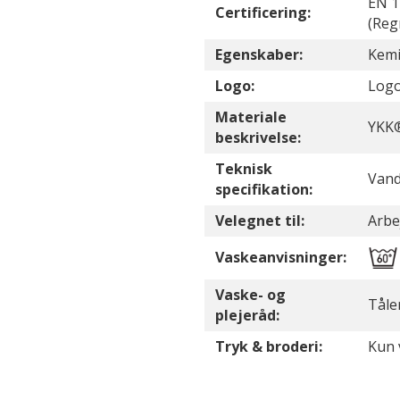
EN 1
Certificering:
(Reg
Egenskaber:
Kemi
Logo:
Logo
Materiale
YKK®
beskrivelse:
Teknisk
Vand
specifikation:
Velegnet til:
Arbe
Vaskeanvisninger:
Vaske- og
Tåle
plejeråd:
Tryk & broderi:
Kun v