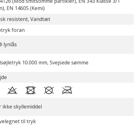
4126 (Mod smitsomme partikler), EN 343 Klasse 3/1
n), EN 14605 (Kemi)
sk resistent, Vandtæt
tryk foran
 lynlås
søjletryk 10.000 mm, Svejsede sømme
jde
r ikke skyllemiddel
elegnet til tryk