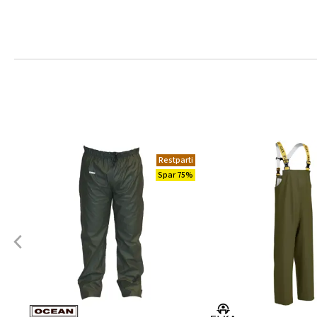
Restparti
Spar 75%