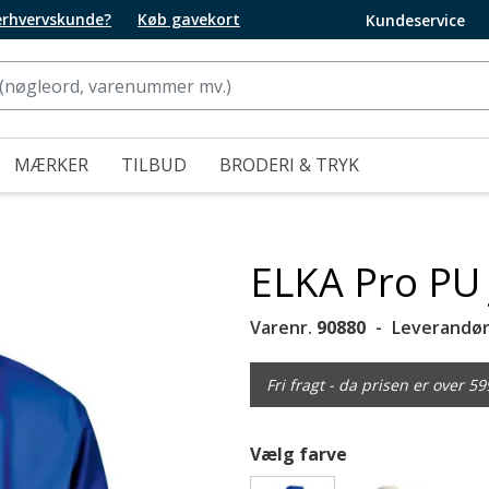
 erhvervskunde?
Køb gavekort
Kundeservice
MÆRKER
TILBUD
BRODERI & TRYK
ELKA Pro PU 
Varenr.
90880
Leverandør
Fri fragt - da prisen er over 59
Vælg farve