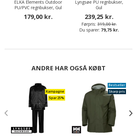
ELKA Elements Outdoor
Lyngsøe PU regnbukser,
PU/PVC regnbukser, Gul
Gul
179,00 kr.
239,25 kr.
Førpris:
319,00 kr.
Du sparer:
79,75 kr.
ANDRE HAR OGSÅ KØBT
Bestseller
Kampagne
Skarp pris
Spar 25%