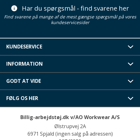
Har du spørgsmål - find svarene her
Find svarene på mange af de mest gængse spørgsmål på vores
kundeservicesider
KUNDESERVICE
INFORMATION
GODT AT VIDE
FØLG OS HER
Billig-arbejdstøj.dk v/AO Workwear A/S
Ølstrupvej 2A
6971 Spjald (ingen salg på adressen)