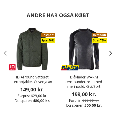
ANDRE HAR OGSÅ KØBT
Restparti
Restparti
Spar 76%
Spar 72%
ID Allround vatteret
Blåkläder WARM
termojakke, Olivengrøn
termoundertrøje med
merinould, Grå/Sort
149,00 kr.
199,00 kr.
Førpris:
629,00 kr.
Førpris:
699,00 kr.
Du sparer:
480,00 kr.
Du sparer:
500,00 kr.