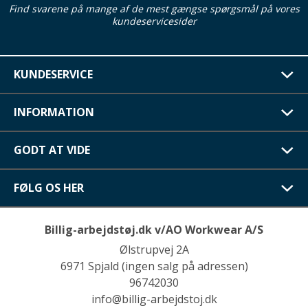
Find svarene på mange af de mest gængse spørgsmål på vores
kundeservicesider
KUNDESERVICE
INFORMATION
GODT AT VIDE
FØLG OS HER
Billig-arbejdstøj.dk v/AO Workwear A/S
Ølstrupvej 2A
6971 Spjald (ingen salg på adressen)
96742030
info@billig-arbejdstoj.dk