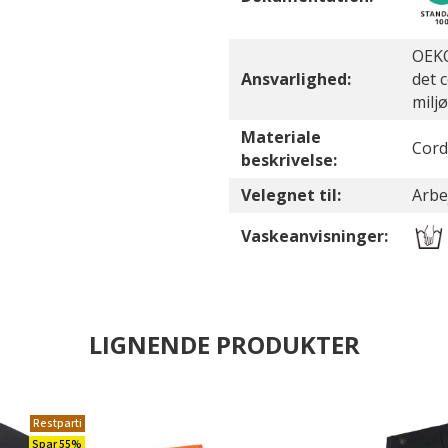
OEKO
Ansvarlighed:
det 
milj
Materiale
Cord
beskrivelse:
Velegnet til:
Arbe
Vaskeanvisninger:
LIGNENDE PRODUKTER
Restparti
Spar 55%