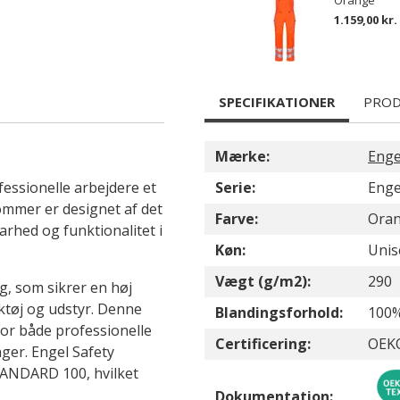
Orange
1.159,00 kr.
SPECIFIKATIONER
PROD
Mærke:
Enge
essionelle arbejdere et
Serie:
Enge
ommer er designet af det
Farve:
Ora
rhed og funktionalitet i
Køn:
Unis
Vægt (g/m2):
290
, som sikrer en høj
rktøj og udstyr. Denne
Blandingsforhold:
100%
or både professionelle
Certificering:
OEK
ger. Engel Safety
TANDARD 100, hvilket
Dokumentation: