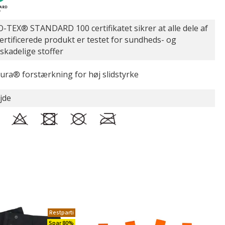
-TEX® STANDARD 100 certifikatet sikrer at alle dele af
certificerede produkt er testet for sundheds- og
øskadelige stoffer
ura® forstærkning for høj slidstyrke
jde
Restparti
Spar 80%