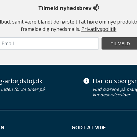
Tilmeld nyhedsbrev 📫
ilbud, samt være blandt de første til at høre om nye produk
framelde dig nyhedsmails.
Privatlivspolitik
TILMELD
g-arbejdstoj.dk
Har du spørgsm
d inden for 24 timer på
Find svarene på man
kundeservicesider
ON
GODT AT VIDE