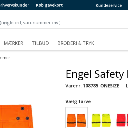
 erhvervskunde?
Køb gavekort
Kundeservice
MÆRKER
TILBUD
BRODERI & TRYK
mmer
Engel Safet
Varenr.
108785_ONESIZE
Vælg farve