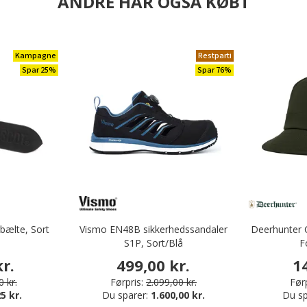
ANDRE HAR OGSÅ KØBT
Kampagne
Restparti
Spar 25%
Spar 76%
ælte, Sort
Vismo EN48B sikkerhedssandaler
Deerhunter C
S1P, Sort/Blå
F
r.
499,00 kr.
1
 kr.
Førpris:
2.099,00 kr.
Førp
5 kr.
Du sparer:
1.600,00 kr.
Du sp