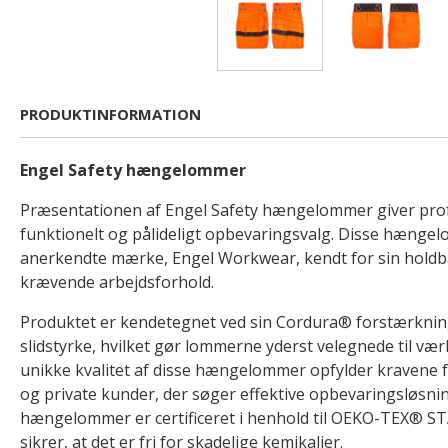
PRODUKTINFORMATION
Engel Safety hængelommer
Præsentationen af Engel Safety hængelommer giver prof
funktionelt og pålideligt opbevaringsvalg. Disse hængel
anerkendte mærke, Engel Workwear, kendt for sin holdba
krævende arbejdsforhold.
Produktet er kendetegnet ved sin Cordura® forstærkning
slidstyrke, hvilket gør lommerne yderst velegnede til væ
unikke kvalitet af disse hængelommer opfylder kravene f
og private kunder, der søger effektive opbevaringsløsnin
hængelommer er certificeret i henhold til OEKO-TEX® S
sikrer, at det er fri for skadelige kemikalier.