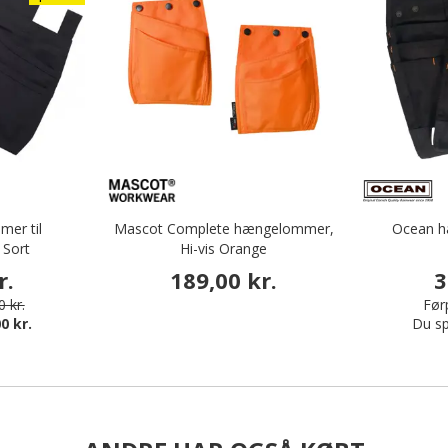
er til
Mascot Complete hængelommer,
Ocean h
 Sort
Hi-vis Orange
r.
189,00 kr.
3
 kr.
Førp
0 kr.
Du sp