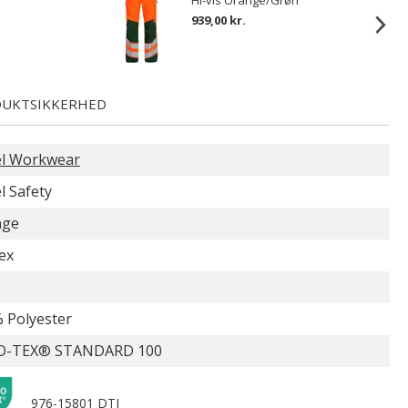
Hi-vis Orange/Grøn
939,00 kr.
UKTSIKKERHED
l Workwear
l Safety
nge
ex
 Polyester
O-TEX® STANDARD 100
976-15801 DTI