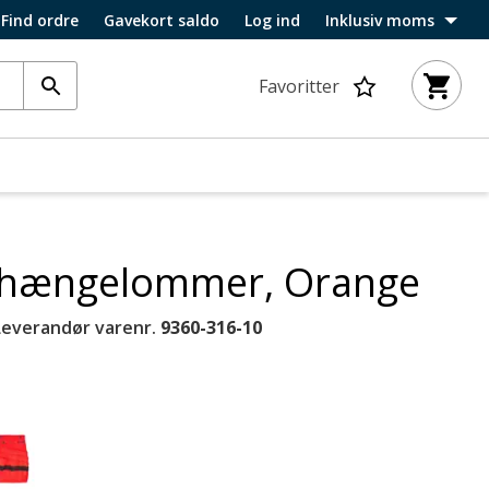
Find ordre
Gavekort saldo
Log ind
Inklusiv moms
Favoritter
y hængelommer, Orange
Leverandør varenr.
9360-316-10