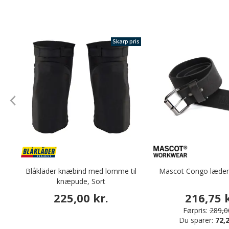
Skarp pris
Blåkläder knæbind med lomme til
Mascot Congo læderb
knæpude, Sort
225,00 kr.
216,75 k
Førpris:
289,00
Du sparer:
72,2