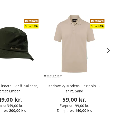
Restparti
Restparti
Spar 57%
Spar 70%
limate 37.5® bøllehat,
Karlowsky Modern-Flair polo T-
Ai
orest Ember
shirt, Sand
49,00 kr.
59,00 kr.
ris:
349,00 kr.
Førpris:
199,00 kr.
arer:
200,00 kr.
Du sparer:
140,00 kr.