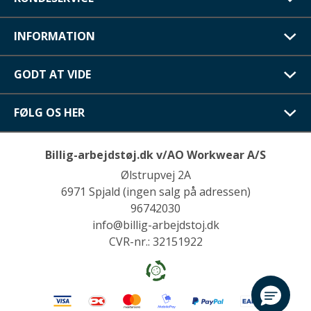
INFORMATION
GODT AT VIDE
FØLG OS HER
Billig-arbejdstøj.dk v/AO Workwear A/S
Ølstrupvej 2A
6971 Spjald (ingen salg på adressen)
96742030
info@billig-arbejdstoj.dk
CVR-nr.: 32151922