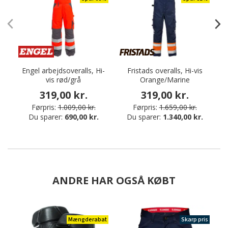
Engel arbejdsoveralls, Hi-
Fristads overalls, Hi-vis
E
vis rød/grå
Orange/Marine
319,00 kr.
319,00 kr.
Førpris:
1.009,00 kr.
Førpris:
1.659,00 kr.
Du sparer:
690,00 kr.
Du sparer:
1.340,00 kr.
ANDRE HAR OGSÅ KØBT
Mængderabat
Skarp pris