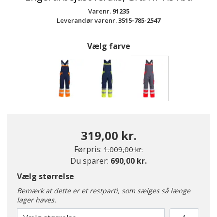
Varenr.
91235
Leverandør varenr.
3515-785-2547
Vælg farve
valgte
319,00 kr.
Pris nedsat fra
til
Førpris:
1.009,00 kr.
Du sparer:
690,00 kr.
Vælg størrelse
Bemærk at dette er et restparti, som sælges så længe
lager haves.