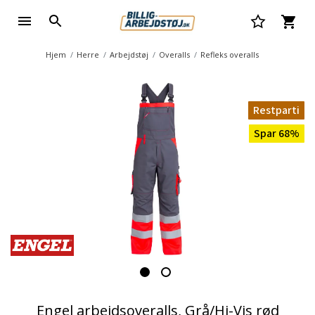
Hjem
Herre
Arbejdstøj
Overalls
Refleks overalls
Restparti
Spar 68%
Engel arbejdsoveralls, Grå/Hi-Vis rød