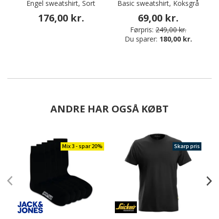
Engel sweatshirt, Sort
Basic sweatshirt, Koksgrå
We
176,00 kr.
69,00 kr.
Førpris:
249,00 kr.
Du sparer:
180,00 kr.
ANDRE HAR OGSÅ KØBT
Mix 3 - spar 20%
Skarp pris