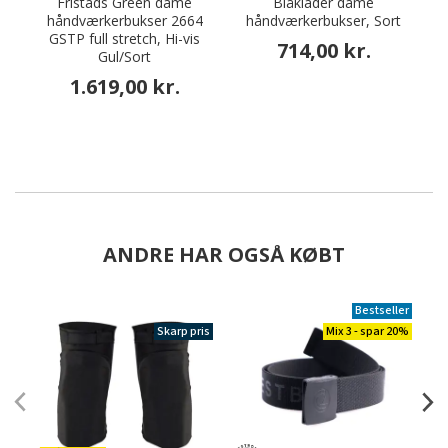
Fristads Green dame
Blåkläder dame
håndværkerbukser 2664
håndværkerbukser, Sort
GSTP full stretch, Hi-vis
a
714,00 kr.
Gul/Sort
1.619,00 kr.
ANDRE HAR OGSÅ KØBT
Bestseller
Skarp pris
Mix 3 - spar 20%