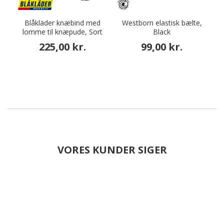
Blåkläder knæbind med
Westborn elastisk bælte,
Fr
lomme til knæpude, Sort
Black
225,00 kr.
99,00 kr.
VORES KUNDER SIGER