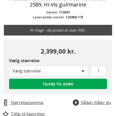
2589, Hi-Vis gul/marine
Varenr.
113031
Leverandør varenr.
125950-171
Fri fragt - da prisen er over 599,-
2.399,00 kr.
Vælg størrelse
Vælg størrelse
TILFØJ TIL KURV
Størrelsesskema
Sådan måler du
Tilføj til favoritter