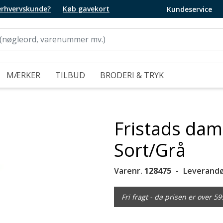
 erhvervskunde?
Køb gavekort
Kundeservice
MÆRKER
TILBUD
BRODERI & TRYK
Fristads dam
Sort/Grå
Varenr.
128475
Leverandø
Fri fragt - da prisen er over 59