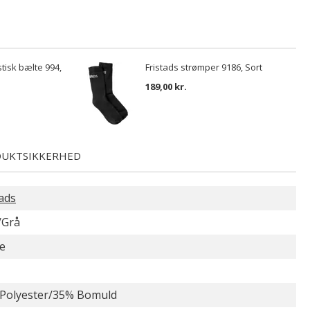
stisk bælte 994,
Fristads strømper 9186, Sort
189,00 kr.
UKTSIKKERHED
tads
/Grå
e
Polyester/35% Bomuld