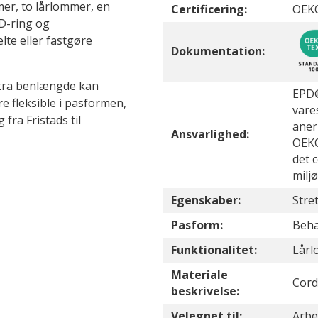
er, to lårlommer, en
Certificering:
OEKO
D-ring og
te eller fastgøre
Dokumentation:
kstra benlængde kan
EPD®
e fleksible i pasformen,
vare
 fra Fristads til
aner
Ansvarlighed:
OEKO
det 
milj
Egenskaber:
Stret
Pasform:
Beha
Funktionalitet:
Lår
Materiale
Cord
beskrivelse:
Velegnet til:
Arbe