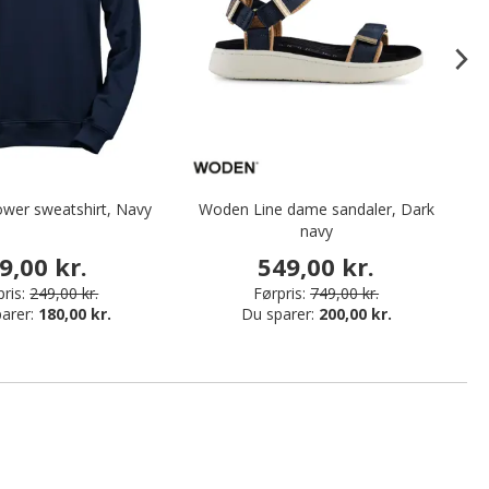
ower sweatshirt, Navy
Woden Line dame sandaler, Dark
V
navy
9,00 kr.
549,00 kr.
ris:
249,00 kr.
Førpris:
749,00 kr.
arer:
180,00 kr.
Du sparer:
200,00 kr.