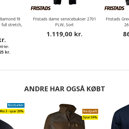
iamond fit
Fristads dame servicebukser 2701
Fristads Gr
ull stretch,
PLW, Sort
26
1.119,00 kr.
8
r.
0 kr.
25 kr.
ANDRE HAR OGSÅ KØBT
Bestseller
Mix 3 - spar 20%
Restparti
Spar 56%