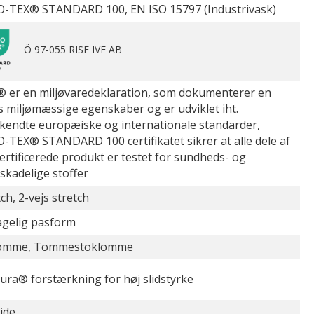
-TEX® STANDARD 100, EN ISO 15797 (Industrivask)
Ö 97-055 RISE IVF AB
 er en miljøvaredeklaration, som dokumenterer en
s miljømæssige egenskaber og er udviklet iht.
kendte europæiske og internationale standarder,
-TEX® STANDARD 100 certifikatet sikrer at alle dele af
certificerede produkt er testet for sundheds- og
øskadelige stoffer
ch, 2-vejs stretch
gelig pasform
lomme, Tommestoklomme
ura® forstærkning for høj slidstyrke
jde