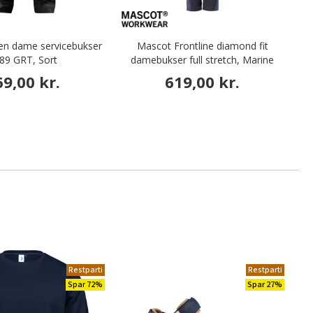
een dame servicebukser
Mascot Frontline diamond fit
E
89 GRT, Sort
damebukser full stretch, Marine
69,00 kr.
619,00 kr.
Restparti
Restparti
Spar 72%
Spar 27%