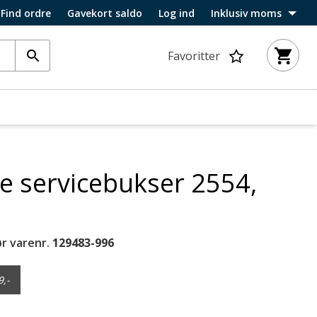
Find ordre
Gavekort saldo
Log ind
Inklusiv moms
Favoritter
e servicebukser 2554,
r varenr.
129483-996
9,-