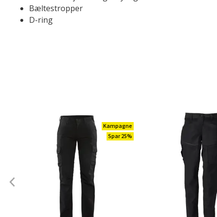
Bæltestropper
D-ring
Kampagne
Spar 25%