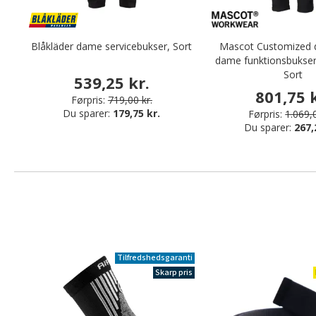
Blåkläder dame servicebukser, Sort
Mascot Customized d
dame funktionsbukser f
Sort
539,25 kr.
801,75 k
Førpris:
719,00 kr.
Du sparer:
179,75 kr.
Førpris:
1.069,0
Du sparer:
267,
Tilfredshedsgaranti
Skarp pris