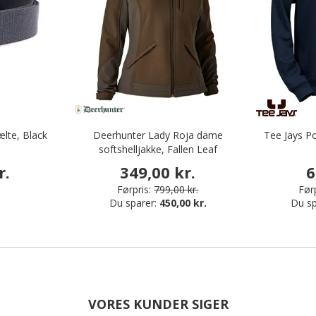
ælte, Black
Deerhunter Lady Roja dame
Tee Jays P
softshelljakke, Fallen Leaf
r.
349,00 kr.
6
Førpris:
799,00 kr.
Førp
Du sparer:
450,00 kr.
Du sp
VORES KUNDER SIGER