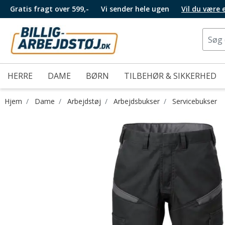
Gratis fragt over 599,-
Vi sender hele ugen
Vil du være
HERRE
DAME
BØRN
TILBEHØR & SIKKERHED
Hjem
Dame
Arbejdstøj
Arbejdsbukser
Servicebukser