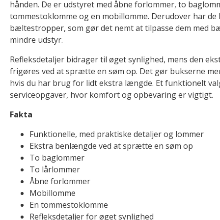
hånden. De er udstyret med åbne forlommer, to baglomm
tommestoklomme og en mobillomme. Derudover har de 
bæltestropper, som gør det nemt at tilpasse dem med bæl
mindre udstyr.
Refleksdetaljer bidrager til øget synlighed, mens den e
frigøres ved at sprætte en søm op. Det gør bukserne mer
hvis du har brug for lidt ekstra længde. Et funktionelt valg
serviceopgaver, hvor komfort og opbevaring er vigtigt.
Fakta
Funktionelle, med praktiske detaljer og lommer
Ekstra benlængde ved at sprætte en søm op
To baglommer
To lårlommer
Åbne forlommer
Mobillomme
En tommestoklomme
Refleksdetaljer for øget synlighed