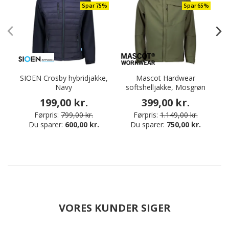
Spar 75%
Spar 65%
SIOEN Crosby hybridjakke,
Mascot Hardwear
T
Navy
softshelljakke, Mosgrøn
199,00 kr.
399,00 kr.
Førpris:
799,00 kr.
Førpris:
1.149,00 kr.
Du sparer:
600,00 kr.
Du sparer:
750,00 kr.
VORES KUNDER SIGER