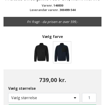
Varenr.
146930
Leverandør varenr.
300499-544
Fri fragt - da prisen er over 599,-
Vælg farve
valgte
739,00 kr.
Vælg størrelse
Vælg størrelse