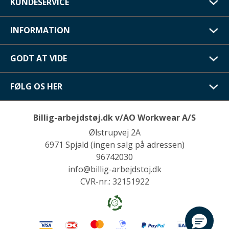
KUNDESERVICE
INFORMATION
GODT AT VIDE
FØLG OS HER
Billig-arbejdstøj.dk v/AO Workwear A/S
Ølstrupvej 2A
6971 Spjald (ingen salg på adressen)
96742030
info@billig-arbejdstoj.dk
CVR-nr.: 32151922