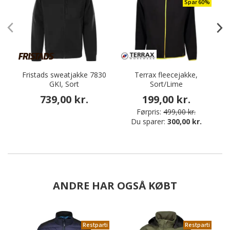
Spar 60%
Fristads sweatjakke 7830
Terrax fleecejakke,
I
GKI, Sort
Sort/Lime
739,00 kr.
199,00 kr.
Førpris:
499,00 kr.
Du sparer:
300,00 kr.
ANDRE HAR OGSÅ KØBT
Restparti
Restparti