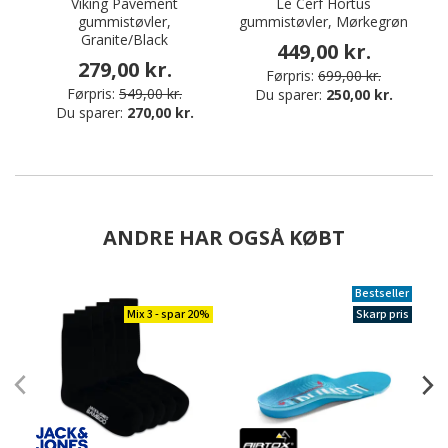
Viking Pavement
Le Cerf Hortus
V
gummistøvler,
gummistøvler, Mørkegrøn
Granite/Black
449,00 kr.
279,00 kr.
Førpris:
699,00 kr.
Førpris:
549,00 kr.
Du sparer:
250,00 kr.
Du sparer:
270,00 kr.
ANDRE HAR OGSÅ KØBT
Bestseller
Mix 3 - spar 20%
Skarp pris