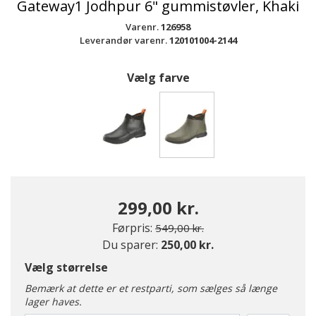
Gateway1 Jodhpur 6" gummistøvler, Khaki
Varenr.
126958
Leverandør varenr.
120101004-2144
Vælg farve
valgte
299,00 kr.
Pris nedsat fra
til
Førpris:
549,00 kr.
Du sparer:
250,00 kr.
Vælg størrelse
Bemærk at dette er et restparti, som sælges så længe
lager haves.