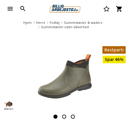
Hjem
Herre
Fodtøj
Gummistøvler & waders
Gummistøvler uden sikkerhed
Restparti
Spar 46%