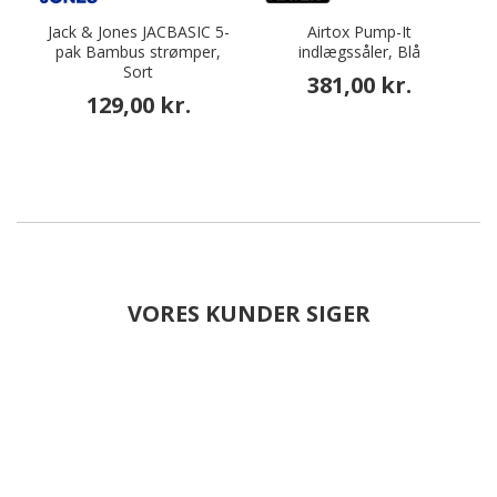
Jack & Jones JACBASIC 5-
Airtox Pump-It
pak Bambus strømper,
indlægssåler, Blå
P
Sort
381,00 kr.
129,00 kr.
VORES KUNDER SIGER