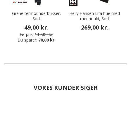
Grene termounderbukser,
Helly Hansen Lifa hue med
H
Sort
merinould, Sort
49,00 kr.
269,00 kr.
Førpris:
119,00 kr.
Du sparer:
70,00 kr.
VORES KUNDER SIGER