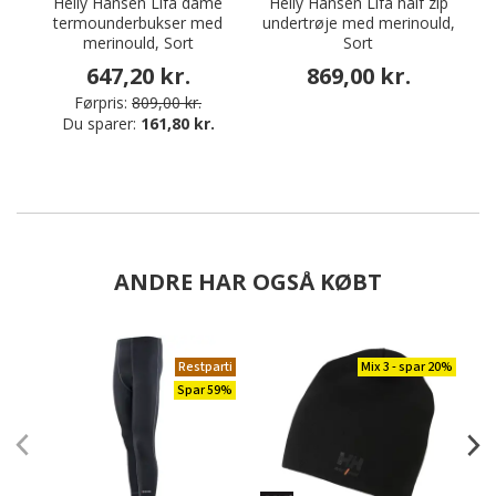
Helly Hansen Lifa dame
Helly Hansen Lifa half zip
termounderbukser med
undertrøje med merinould,
merinould, Sort
Sort
647,20 kr.
869,00 kr.
Førpris:
809,00 kr.
Du sparer:
161,80 kr.
ANDRE HAR OGSÅ KØBT
Restparti
Mix 3 - spar 20%
Spar 59%