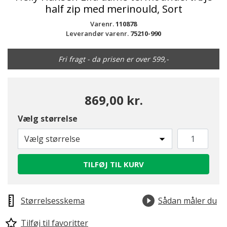
half zip med merinould, Sort
Varenr.
110878
Leverandør varenr.
75210-990
Fri fragt - da prisen er over 599,-
869,00 kr.
Vælg størrelse
Vælg størrelse
TILFØJ TIL KURV
Størrelsesskema
Sådan måler du
Tilføj til favoritter