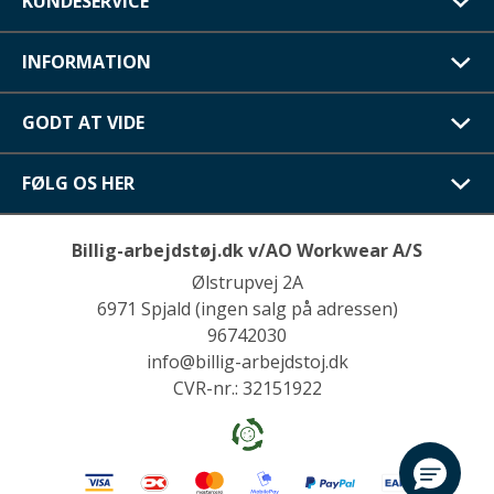
KUNDESERVICE
INFORMATION
GODT AT VIDE
FØLG OS HER
Billig-arbejdstøj.dk v/AO Workwear A/S
Ølstrupvej 2A
6971 Spjald (ingen salg på adressen)
96742030
info@billig-arbejdstoj.dk
CVR-nr.: 32151922