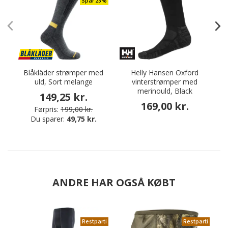
Spar 25%
Blåkläder strømper med
Helly Hansen Oxford
uld, Sort melange
vinterstrømper med
a
merinould, Black
149,25 kr.
169,00 kr.
Førpris:
199,00 kr.
Du sparer:
49,75 kr.
ANDRE HAR OGSÅ KØBT
Restparti
Restparti