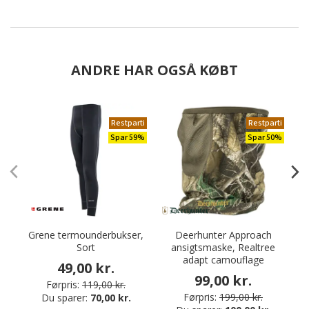
ANDRE HAR OGSÅ KØBT
Restparti
Restparti
Spar 59%
Spar 50%
Grene termounderbukser,
Deerhunter Approach
Sort
ansigtsmaske, Realtree
adapt camouflage
49,00 kr.
99,00 kr.
Førpris:
119,00 kr.
Førpris:
199,00 kr.
Du sparer:
70,00 kr.