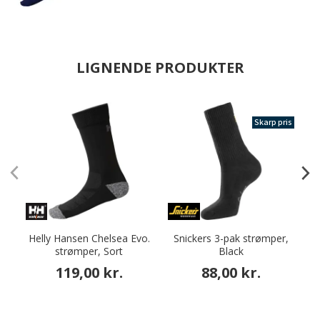
LIGNENDE PRODUKTER
Skarp pris
Helly Hansen Chelsea Evo.
Snickers 3-pak strømper,
K
strømper, Sort
Black
p
119,00 kr.
88,00 kr.