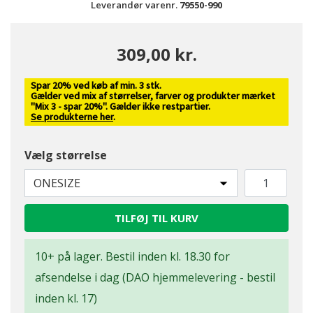
Leverandør varenr.
79550-990
309,00 kr.
Spar 20% ved køb af min. 3 stk.
Gælder ved mix af størrelser, farver og produkter mærket
"Mix 3 - spar 20%". Gælder ikke restpartier.
Se produkterne her
.
Vælg størrelse
ONESIZE
TILFØJ TIL KURV
10+ på lager. Bestil inden kl. 18.30 for
afsendelse i dag (DAO hjemmelevering - bestil
inden kl. 17)