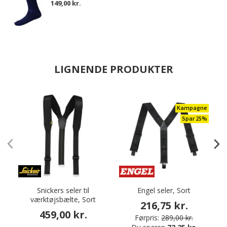
149,00 kr.
LIGNENDE PRODUKTER
Kampagne
Spar 25%
Snickers seler til
Engel seler, Sort
L
værktøjsbælte, Sort
216,75 kr.
459,00 kr.
Førpris:
289,00 kr.