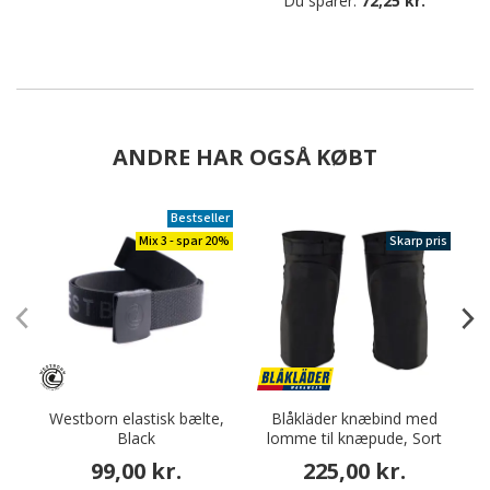
Du sparer:
72,25 kr.
ANDRE HAR OGSÅ KØBT
Bestseller
Mix 3 - spar 20%
Skarp pris
Westborn elastisk bælte,
Blåkläder knæbind med
Black
lomme til knæpude, Sort
99,00 kr.
225,00 kr.