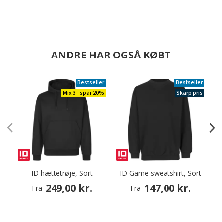
ANDRE HAR OGSÅ KØBT
Bestseller
Bestseller
Mix 3 - spar 20%
Skarp pris
ID hættetrøje, Sort
ID Game sweatshirt, Sort
S
249,00 kr.
147,00 kr.
Fra
Fra