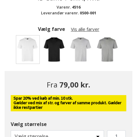
Varenr.
4516
Leverandør varenr.
0500-001
Vælg farve
Vis alle farver
valgte
Fra
79,00 kr.
Spar 20% ved køb af min. 10 stk.
Gælder ved mix af str. og farver af samme produkt. Gælder
ikke restpartier
Vælg størrelse
Vælg størrelse