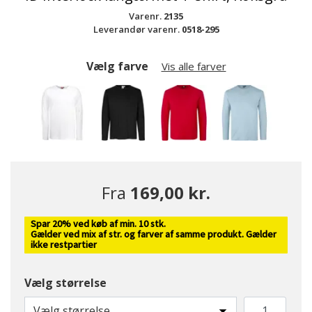
Varenr.
2135
Leverandør varenr.
0518-295
Vælg farve
Vis alle farver
Fra
169,00 kr.
Spar 20% ved køb af min. 10 stk.
valgte
Gælder ved mix af str. og farver af samme produkt. Gælder
ikke restpartier
Vælg størrelse
Vælg størrelse