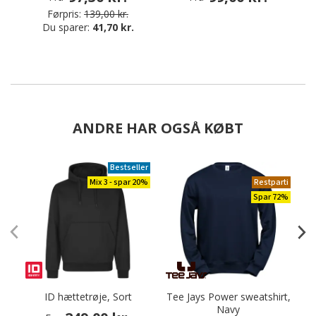
Førpris:
139,00 kr.
Du sparer:
41,70 kr.
ANDRE HAR OGSÅ KØBT
Bestseller
Mix 3 - spar 20%
Restparti
Spar 72%
ID hættetrøje, Sort
Tee Jays Power sweatshirt,
Navy