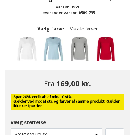
Varenr.
3921
Leverandør varenr.
0509-735
Vælg farve
Vis alle farver
Fra
169,00 kr.
Spar 20% ved køb af min. 10 stk.
Gælder ved mix af str. og farver af samme produkt. Gælder
ikke restpartier
Vælg størrelse
valgte
Vælg størrelse