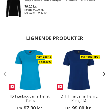
79,20 kr.
Førpris:
99,00 kr.
Du sparer:
19,80 kr.
LIGNENDE PRODUKTER
Kampagne
Mængderabat
Spar 30%
ID Interlock dame T-shirt,
ID T-Time dame T-shirt,
Turkis
Kongeblå
97,30 kr.
99,00 kr.
Fra
Fra