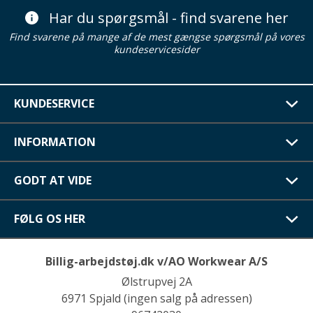
Har du spørgsmål - find svarene her
Find svarene på mange af de mest gængse spørgsmål på vores
kundeservicesider
KUNDESERVICE
INFORMATION
GODT AT VIDE
FØLG OS HER
Billig-arbejdstøj.dk v/AO Workwear A/S
Ølstrupvej 2A
6971 Spjald (ingen salg på adressen)